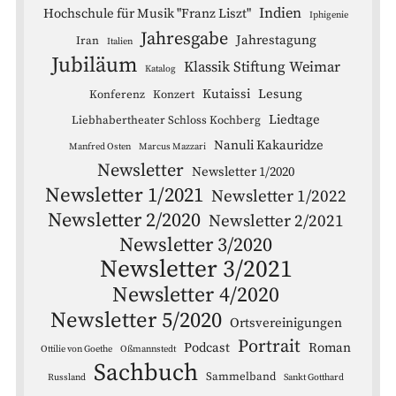
Indien
Hochschule für Musik "Franz Liszt"
Iphigenie
Jahresgabe
Jahrestagung
Iran
Italien
Jubiläum
Klassik Stiftung Weimar
Katalog
Kutaissi
Lesung
Konferenz
Konzert
Liedtage
Liebhabertheater Schloss Kochberg
Nanuli Kakauridze
Manfred Osten
Marcus Mazzari
Newsletter
Newsletter 1/2020
Newsletter 1/2021
Newsletter 1/2022
Newsletter 2/2020
Newsletter 2/2021
Newsletter 3/2020
Newsletter 3/2021
Newsletter 4/2020
Newsletter 5/2020
Ortsvereinigungen
Portrait
Podcast
Roman
Ottilie von Goethe
Oßmannstedt
Sachbuch
Sammelband
Russland
Sankt Gotthard