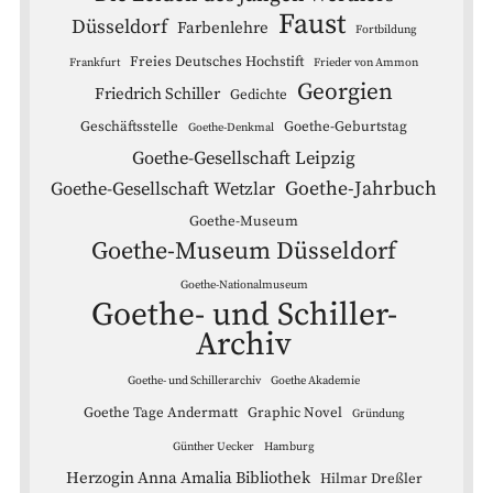
Faust
Düsseldorf
Farbenlehre
Fortbildung
Freies Deutsches Hochstift
Frankfurt
Frieder von Ammon
Georgien
Friedrich Schiller
Gedichte
Geschäftsstelle
Goethe-Geburtstag
Goethe-Denkmal
Goethe-Gesellschaft Leipzig
Goethe-Jahrbuch
Goethe-Gesellschaft Wetzlar
Goethe-Museum
Goethe-Museum Düsseldorf
Goethe-Nationalmuseum
Goethe- und Schiller-
Archiv
Goethe- und Schillerarchiv
Goethe Akademie
Goethe Tage Andermatt
Graphic Novel
Gründung
Günther Uecker
Hamburg
Herzogin Anna Amalia Bibliothek
Hilmar Dreßler