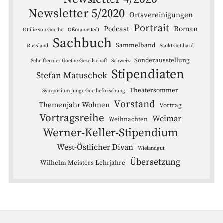
Newsletter 5/2020
Ortsvereinigungen
Portrait
Podcast
Roman
Ottilie von Goethe
Oßmannstedt
Sachbuch
Sammelband
Russland
Sankt Gotthard
Sonderausstellung
Schriften der Goethe-Gesellschaft
Schweiz
Stipendiaten
Stefan Matuschek
Theatersommer
Symposium junge Goetheforschung
Vorstand
Themenjahr Wohnen
Vortrag
Vortragsreihe
Weimar
Weihnachten
Werner-Keller-Stipendium
West-Östlicher Divan
Wielandgut
Übersetzung
Wilhelm Meisters Lehrjahre