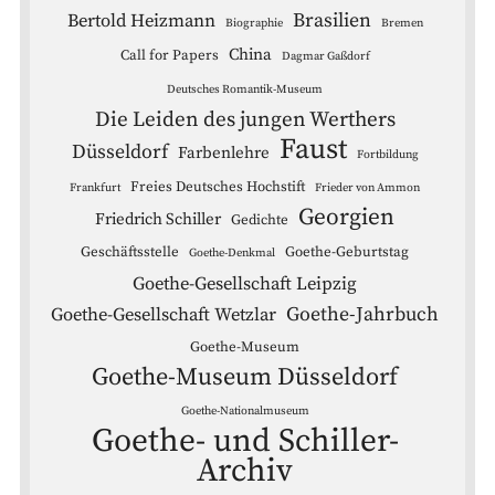
Brasilien
Bertold Heizmann
Biographie
Bremen
China
Call for Papers
Dagmar Gaßdorf
Deutsches Romantik-Museum
Die Leiden des jungen Werthers
Faust
Düsseldorf
Farbenlehre
Fortbildung
Freies Deutsches Hochstift
Frankfurt
Frieder von Ammon
Georgien
Friedrich Schiller
Gedichte
Geschäftsstelle
Goethe-Geburtstag
Goethe-Denkmal
Goethe-Gesellschaft Leipzig
Goethe-Jahrbuch
Goethe-Gesellschaft Wetzlar
Goethe-Museum
Goethe-Museum Düsseldorf
Goethe-Nationalmuseum
Goethe- und Schiller-
Archiv