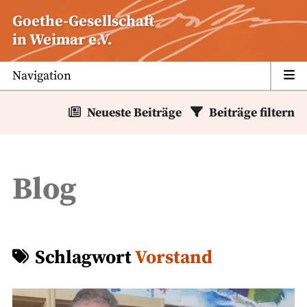
Zum
Goethe-Gesellschaft
Inhalt
in Weimar e.V.
springen
Navigation
Neueste Beiträge
Beiträge filtern
Blog
Schlagwort
Vorstand