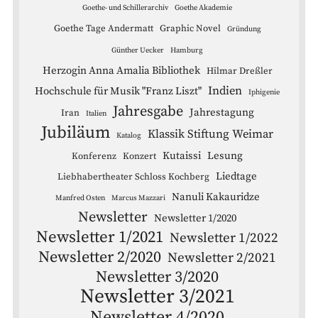
Goethe- und Schillerarchiv
Goethe Akademie
Goethe Tage Andermatt
Graphic Novel
Gründung
Günther Uecker
Hamburg
Herzogin Anna Amalia Bibliothek
Hilmar Dreßler
Indien
Hochschule für Musik "Franz Liszt"
Iphigenie
Jahresgabe
Jahrestagung
Iran
Italien
Jubiläum
Klassik Stiftung Weimar
Katalog
Kutaissi
Lesung
Konferenz
Konzert
Liedtage
Liebhabertheater Schloss Kochberg
Nanuli Kakauridze
Manfred Osten
Marcus Mazzari
Newsletter
Newsletter 1/2020
Newsletter 1/2021
Newsletter 1/2022
Newsletter 2/2020
Newsletter 2/2021
Newsletter 3/2020
Newsletter 3/2021
Newsletter 4/2020