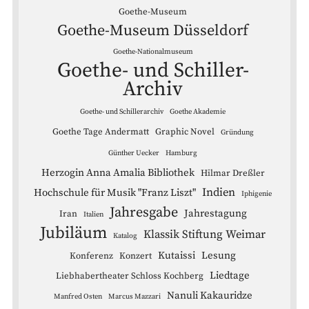
Goethe-Museum
Goethe-Museum Düsseldorf
Goethe-Nationalmuseum
Goethe- und Schiller-
Archiv
Goethe- und Schillerarchiv
Goethe Akademie
Goethe Tage Andermatt
Graphic Novel
Gründung
Günther Uecker
Hamburg
Herzogin Anna Amalia Bibliothek
Hilmar Dreßler
Indien
Hochschule für Musik "Franz Liszt"
Iphigenie
Jahresgabe
Jahrestagung
Iran
Italien
Jubiläum
Klassik Stiftung Weimar
Katalog
Kutaissi
Lesung
Konferenz
Konzert
Liedtage
Liebhabertheater Schloss Kochberg
Nanuli Kakauridze
Manfred Osten
Marcus Mazzari