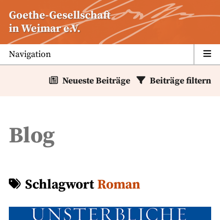
Zum
Goethe-Gesellschaft
Inhalt
in Weimar e.V.
springen
Navigation
Neueste Beiträge
Beiträge filtern
Blog
Schlagwort
Roman