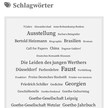
Schlagwörter
75 Jahre
Alexandersbad
Anne Bohnenkamp-Renken
Ausstellung
Barbara Steingießer
Brasilien
Bertold Heizmann
Biographie
Bremen
China
Call for Papers
Dagmar Gaßdorf
Deutsches Romantik-Museum
Die Leiden des jungen Werthers
Faust
Düsseldorf
Farbenlehre
Fortbildung
Freies Deutsches Hochstift
Frankfurt
Frieder von Ammon
Georgien
Friedrich Schiller
Gedichte
Geschäftsstelle
Goethe-Geburtstag
Goethe-Denkmal
Goethe-Gesellschaft Leipzig
Goethe-Jahrbuch
Goethe-Gesellschaft Wetzlar