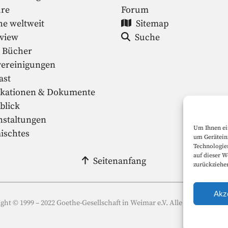
ure
Forum
he weltweit
Sitemap
rview
Suche
 Bücher
vereinigungen
ast
ikationen & Dokumente
blick
nstaltungen
Um Ihnen ei
ischtes
um Gerätein
Technologie
auf dieser W
Seitenanfang
zurückziehe
Akz
ght © 1999 – 2022 Goethe-Gesellschaft in Weimar e.V. Alle Rechte vorbe