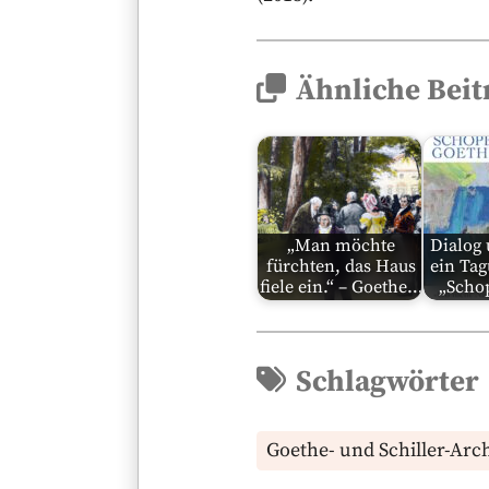
Ähnliche Beit
„Man möchte
Dialog 
fürchten, das Haus
ein Ta
fiele ein.“ – Goethe…
„Scho
Schlagwörter
Goethe- und Schiller-Arc