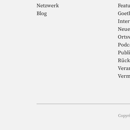
Netzwerk
Feat
Blog
Goet
Inte
Neue
Orts
Podc
Publ
Rück
Vera
Verm
Copyri