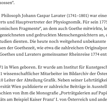
nossen“.
 Philosoph Johann Caspar Lavater (1741–1801) war eine
rts und Hauptvertreter der Physiognomik. Für sein 177
mischen Fragmente“, an dem auch Goethe mitwirkte, le
ezeichneten und gedruckten Menschengesichtern an, di
tudien dienten. Die heute noch weitgehend unbekannte
en der Goethezeit, wie etwa die zahlreichen Originalpo
f Goethes und Lavaters gemeinsamer Rheinreise 1774 en
71 in Wien geboren. Er wurde am Institut für Kunstgesch
01 wissenschaftlicher Mitarbeiter im Bildarchiv der Öst
10 Leiter der Abteilung Grafik. Neben seiner Lehrtätigkei
sität Wien publizierte er zahlreiche Beiträge in Ausste
schien von ihm die Monografie „Porträtgalerien auf Pa
ts am Beispiel Kaiser Franz‘ I. von Österreich und and