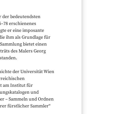
r der bedeutendsten
5–78 erschienenes
gte er eine imposante
e ihm als Grundlage für
 Sammlung bietet einen
rträts des Malers Georg
tstanden.
ichte der Universität Wien
erreichischen
t am Institut für
llungskatalogen und
pier – Sammeln und Ordnen
erer fürstlicher Sammler“