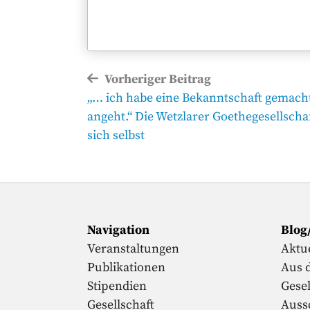
Beitragsnavigation
Vorheriger Beitrag
Vorheriger
„… ich habe eine Bekanntschaft gemacht
Beitrag
angeht.“ Die Wetzlarer Goethegesellscha
sich selbst
Navigation
Blog
Veranstaltungen
Aktue
Publikationen
Aus 
Stipendien
Gesel
Gesellschaft
Auss