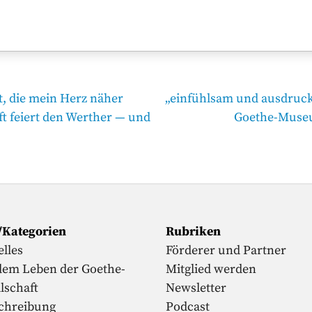
Nächster
, die mein Herz näher
„einfühlsam und ausdruck
Beitrag
ft feiert den Werther — und
Goethe-Museu
/Kategorien
Rubriken
lles
Förderer und Partner
dem Leben der Goethe-
Mitglied werden
lschaft
Newsletter
chreibung
Podcast