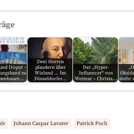
räge
Zwei Herren
und Disput –
plaudern über
Der „Hyper-
„O
gungsband zu
Wieland … Im
Influencer“ von
Okzide
penhauer…
Düsseldorfer…
Weimar – Christa…
mehr 
hiv
Johann Caspar Lavater
Patrick Poch