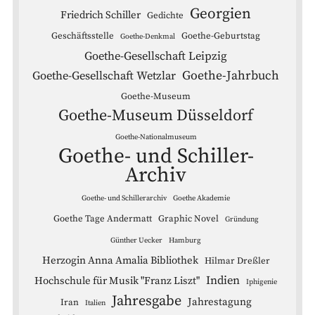
Georgien
Friedrich Schiller
Gedichte
Geschäftsstelle
Goethe-Geburtstag
Goethe-Denkmal
Goethe-Gesellschaft Leipzig
Goethe-Jahrbuch
Goethe-Gesellschaft Wetzlar
Goethe-Museum
Goethe-Museum Düsseldorf
Goethe-Nationalmuseum
Goethe- und Schiller-
Archiv
Goethe- und Schillerarchiv
Goethe Akademie
Goethe Tage Andermatt
Graphic Novel
Gründung
Günther Uecker
Hamburg
Herzogin Anna Amalia Bibliothek
Hilmar Dreßler
Indien
Hochschule für Musik "Franz Liszt"
Iphigenie
Jahresgabe
Jahrestagung
Iran
Italien