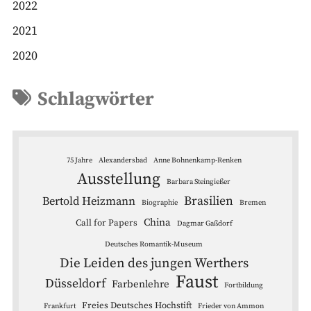
2022
2021
2020
Schlagwörter
75 Jahre
Alexandersbad
Anne Bohnenkamp-Renken
Ausstellung
Barbara Steingießer
Brasilien
Bertold Heizmann
Biographie
Bremen
China
Call for Papers
Dagmar Gaßdorf
Deutsches Romantik-Museum
Die Leiden des jungen Werthers
Faust
Düsseldorf
Farbenlehre
Fortbildung
Freies Deutsches Hochstift
Frankfurt
Frieder von Ammon