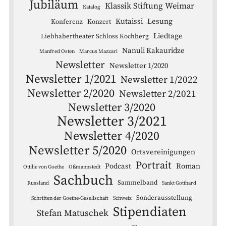
Jubiläum
Klassik Stiftung Weimar
Katalog
Kutaissi
Lesung
Konferenz
Konzert
Liedtage
Liebhabertheater Schloss Kochberg
Nanuli Kakauridze
Manfred Osten
Marcus Mazzari
Newsletter
Newsletter 1/2020
Newsletter 1/2021
Newsletter 1/2022
Newsletter 2/2020
Newsletter 2/2021
Newsletter 3/2020
Newsletter 3/2021
Newsletter 4/2020
Newsletter 5/2020
Ortsvereinigungen
Portrait
Podcast
Roman
Ottilie von Goethe
Oßmannstedt
Sachbuch
Sammelband
Russland
Sankt Gotthard
Sonderausstellung
Schriften der Goethe-Gesellschaft
Schweiz
Stipendiaten
Stefan Matuschek