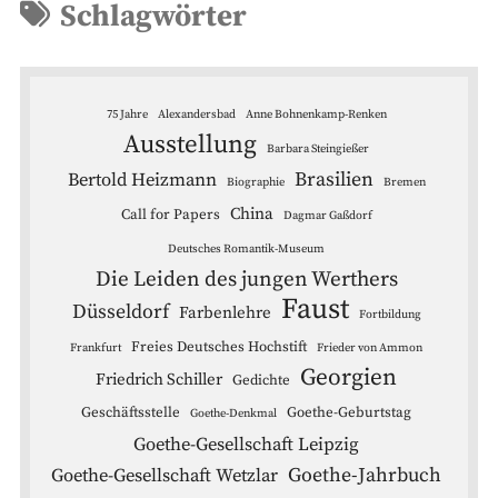
Schlagwörter
75 Jahre
Alexandersbad
Anne Bohnenkamp-Renken
Ausstellung
Barbara Steingießer
Brasilien
Bertold Heizmann
Biographie
Bremen
China
Call for Papers
Dagmar Gaßdorf
Deutsches Romantik-Museum
Die Leiden des jungen Werthers
Faust
Düsseldorf
Farbenlehre
Fortbildung
Freies Deutsches Hochstift
Frankfurt
Frieder von Ammon
Georgien
Friedrich Schiller
Gedichte
Geschäftsstelle
Goethe-Geburtstag
Goethe-Denkmal
Goethe-Gesellschaft Leipzig
Goethe-Jahrbuch
Goethe-Gesellschaft Wetzlar