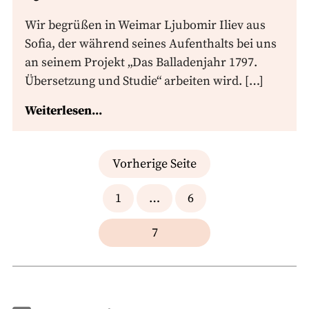
Wir begrüßen in Weimar Ljubomir Iliev aus
Sofia, der während seines Aufenthalts bei uns
an seinem Projekt „Das Balladenjahr 1797.
Übersetzung und Studie“ arbeiten wird. […]
Weiterlesen...
Seitennummerierung
Vorherige Seite
der
1
…
6
Beiträge
7