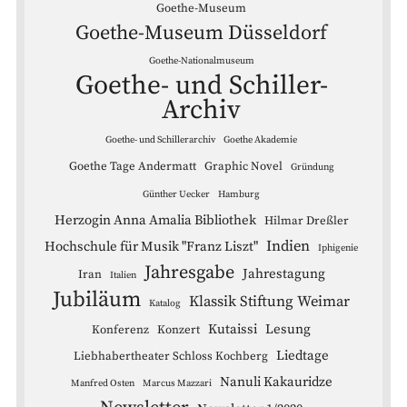
Goethe-Museum
Goethe-Museum Düsseldorf
Goethe-Nationalmuseum
Goethe- und Schiller-
Archiv
Goethe- und Schillerarchiv
Goethe Akademie
Goethe Tage Andermatt
Graphic Novel
Gründung
Günther Uecker
Hamburg
Herzogin Anna Amalia Bibliothek
Hilmar Dreßler
Indien
Hochschule für Musik "Franz Liszt"
Iphigenie
Jahresgabe
Jahrestagung
Iran
Italien
Jubiläum
Klassik Stiftung Weimar
Katalog
Kutaissi
Lesung
Konferenz
Konzert
Liedtage
Liebhabertheater Schloss Kochberg
Nanuli Kakauridze
Manfred Osten
Marcus Mazzari