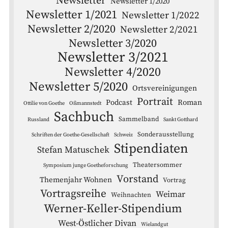
Newsletter
Newsletter 1/2020
Newsletter 1/2021
Newsletter 1/2022
Newsletter 2/2020
Newsletter 2/2021
Newsletter 3/2020
Newsletter 3/2021
Newsletter 4/2020
Newsletter 5/2020
Ortsvereinigungen
Portrait
Podcast
Roman
Ottilie von Goethe
Oßmannstedt
Sachbuch
Sammelband
Russland
Sankt Gotthard
Sonderausstellung
Schriften der Goethe-Gesellschaft
Schweiz
Stipendiaten
Stefan Matuschek
Theatersommer
Symposium junge Goetheforschung
Vorstand
Themenjahr Wohnen
Vortrag
Vortragsreihe
Weimar
Weihnachten
Werner-Keller-Stipendium
West-Östlicher Divan
Wielandgut