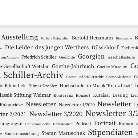
Ausstellung
B
Bertold Heizmann
Barbara Steingießer
Biographie
Die Leiden des jungen Werthers
Düsseldorf
Farbenl
um
Georgien
Friedrich Schiller
Gedichte
Geschäftsstelle
r von Ammon
Go
Goethe-Jahrbuch
e-Gesellschaft Wetzlar
Goethe-Museum
 Schiller-Archiv
Go
Goethe- und Schillerarchiv
Goethe Akademie
I
a Bibliothek
Hochschule für Musik "Franz Liszt"
Hilmar Dreßler
lassik Stiftung Weimar
Kutaissi
Lesung
Konferenz
Konzert
Lie
Newsletter 1
Newsletter
 Kakauridze
Newsletter 1/2020
Newsletter 3/
Newsletter 3/2020
ter 2/2021
Portrait
einigungen
Podcast
Roman
Ottilie von Goethe
Oßmannstedt
R
Stipendiaten
Stefan Matuschek
Sonderausstellung
iz
S