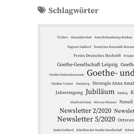
Schlagwörter
75 Jahre
Alexandersbad
Anne Bohnenkamp-Renken
Dagmar Gaßdorf
Deutsches Romantik-Muse
Freies Deutsches Hochstift
Friede
Goethe-Gesellschaft Leipzig
Goeth
Goethe- und
Goethe-Nationalmuseum
Herzogin Anna Amali
Günther Uecker
Hamburg
Jubiläum
K
Jahrestagung
Katalog
Nanuli
Manfred Osten
Marcus Mazzari
Newsletter 2/2020
Newslet
Newsletter 5/2020
Ortsver
Sankt Gotthard
Schriften der Goethe-Gesellschaft
Schwe