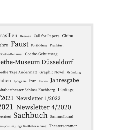
rasilien
China
Call for Papers
Bremen
Faust
ehre
Fortbildung
Frankfurt
Goethe-Geburtstag
Goethe-Denkmal
ethe-Museum Düsseldorf
ethe Tage Andermatt
Graphic Novel
Gründung
Jahresgabe
ndien
Iran
Iphigenie
Italien
Liedtage
bhabertheater Schloss Kochberg
/2021
Newsletter 1/2022
2021
Newsletter 4/2020
Sachbuch
Sammelband
ussland
Theatersommer
ymposium junge Goetheforschung