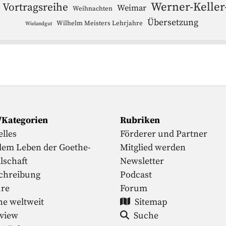
Werner-Keller
Vortragsreihe
Weimar
Weihnachten
Übersetzung
Wilhelm Meisters Lehrjahre
Wielandgut
/Kategorien
Rubriken
lles
Förderer und Partner
dem Leben der Goethe-
Mitglied werden
lschaft
Newsletter
chreibung
Podcast
ure
Forum
he weltweit
Sitemap
rview
Suche