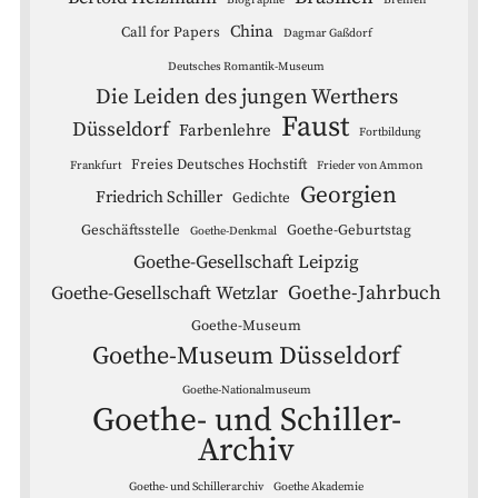
Biographie
Bremen
China
Call for Papers
Dagmar Gaßdorf
Deutsches Romantik-Museum
Die Leiden des jungen Werthers
Faust
Düsseldorf
Farbenlehre
Fortbildung
Freies Deutsches Hochstift
Frankfurt
Frieder von Ammon
Georgien
Friedrich Schiller
Gedichte
Geschäftsstelle
Goethe-Geburtstag
Goethe-Denkmal
Goethe-Gesellschaft Leipzig
Goethe-Jahrbuch
Goethe-Gesellschaft Wetzlar
Goethe-Museum
Goethe-Museum Düsseldorf
Goethe-Nationalmuseum
Goethe- und Schiller-
Archiv
Goethe- und Schillerarchiv
Goethe Akademie