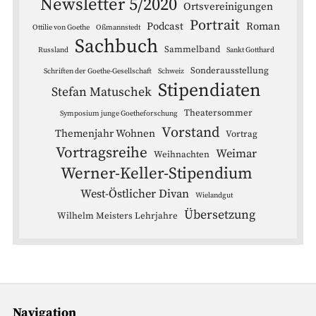
Newsletter 5/2020
Ortsvereinigungen
Portrait
Podcast
Roman
Ottilie von Goethe
Oßmannstedt
Sachbuch
Sammelband
Russland
Sankt Gotthard
Sonderausstellung
Schriften der Goethe-Gesellschaft
Schweiz
Stipendiaten
Stefan Matuschek
Theatersommer
Symposium junge Goetheforschung
Vorstand
Themenjahr Wohnen
Vortrag
Vortragsreihe
Weimar
Weihnachten
Werner-Keller-Stipendium
West-Östlicher Divan
Wielandgut
Übersetzung
Wilhelm Meisters Lehrjahre
Navigation