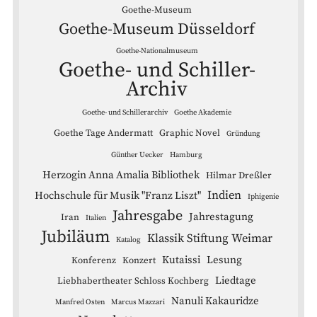
Goethe-Museum
Goethe-Museum Düsseldorf
Goethe-Nationalmuseum
Goethe- und Schiller-
Archiv
Goethe- und Schillerarchiv
Goethe Akademie
Goethe Tage Andermatt
Graphic Novel
Gründung
Günther Uecker
Hamburg
Herzogin Anna Amalia Bibliothek
Hilmar Dreßler
Indien
Hochschule für Musik "Franz Liszt"
Iphigenie
Jahresgabe
Jahrestagung
Iran
Italien
Jubiläum
Klassik Stiftung Weimar
Katalog
Kutaissi
Lesung
Konferenz
Konzert
Liedtage
Liebhabertheater Schloss Kochberg
Nanuli Kakauridze
Manfred Osten
Marcus Mazzari