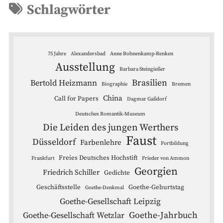
Schlagwörter
75 Jahre
Alexandersbad
Anne Bohnenkamp-Renken
Ausstellung
Barbara Steingießer
Brasilien
Bertold Heizmann
Biographie
Bremen
China
Call for Papers
Dagmar Gaßdorf
Deutsches Romantik-Museum
Die Leiden des jungen Werthers
Faust
Düsseldorf
Farbenlehre
Fortbildung
Freies Deutsches Hochstift
Frankfurt
Frieder von Ammon
Georgien
Friedrich Schiller
Gedichte
Geschäftsstelle
Goethe-Geburtstag
Goethe-Denkmal
Goethe-Gesellschaft Leipzig
Goethe-Jahrbuch
Goethe-Gesellschaft Wetzlar