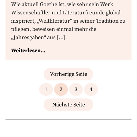
Wie aktuell Goethe ist, wie sehr sein Werk
Wissenschaftler und Literaturfreunde global
inspiriert, „Weltliteratur“ in seiner Tradition zu
pflegen, beweisen einmal mehr die
„Jahresgaben“ aus […]
Weiterlesen...
Seitennummerierung
Vorherige Seite
der
1
2
3
4
Beiträge
Nächste Seite