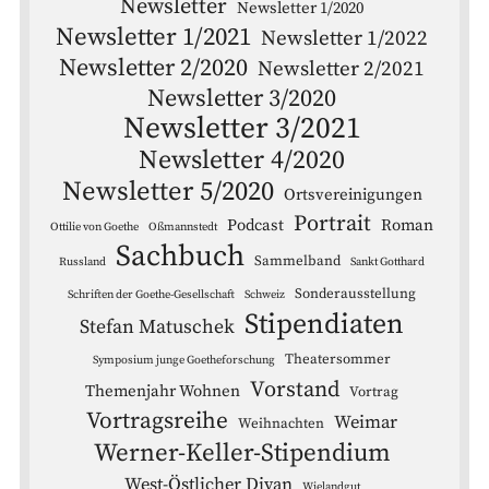
Newsletter
Newsletter 1/2020
Newsletter 1/2021
Newsletter 1/2022
Newsletter 2/2020
Newsletter 2/2021
Newsletter 3/2020
Newsletter 3/2021
Newsletter 4/2020
Newsletter 5/2020
Ortsvereinigungen
Portrait
Podcast
Roman
Ottilie von Goethe
Oßmannstedt
Sachbuch
Sammelband
Russland
Sankt Gotthard
Sonderausstellung
Schriften der Goethe-Gesellschaft
Schweiz
Stipendiaten
Stefan Matuschek
Theatersommer
Symposium junge Goetheforschung
Vorstand
Themenjahr Wohnen
Vortrag
Vortragsreihe
Weimar
Weihnachten
Werner-Keller-Stipendium
West-Östlicher Divan
Wielandgut