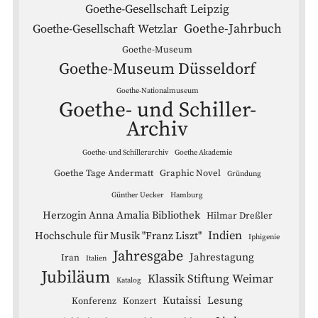
Goethe-Gesellschaft Leipzig
Goethe-Jahrbuch
Goethe-Gesellschaft Wetzlar
Goethe-Museum
Goethe-Museum Düsseldorf
Goethe-Nationalmuseum
Goethe- und Schiller-
Archiv
Goethe- und Schillerarchiv
Goethe Akademie
Goethe Tage Andermatt
Graphic Novel
Gründung
Günther Uecker
Hamburg
Herzogin Anna Amalia Bibliothek
Hilmar Dreßler
Indien
Hochschule für Musik "Franz Liszt"
Iphigenie
Jahresgabe
Jahrestagung
Iran
Italien
Jubiläum
Klassik Stiftung Weimar
Katalog
Kutaissi
Lesung
Konferenz
Konzert