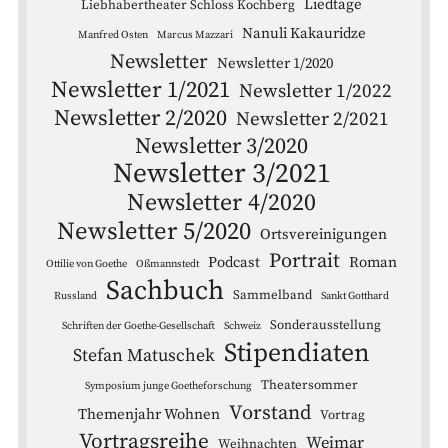
Liedtage
Liebhabertheater Schloss Kochberg
Nanuli Kakauridze
Manfred Osten
Marcus Mazzari
Newsletter
Newsletter 1/2020
Newsletter 1/2021
Newsletter 1/2022
Newsletter 2/2020
Newsletter 2/2021
Newsletter 3/2020
Newsletter 3/2021
Newsletter 4/2020
Newsletter 5/2020
Ortsvereinigungen
Portrait
Podcast
Roman
Ottilie von Goethe
Oßmannstedt
Sachbuch
Sammelband
Russland
Sankt Gotthard
Sonderausstellung
Schriften der Goethe-Gesellschaft
Schweiz
Stipendiaten
Stefan Matuschek
Theatersommer
Symposium junge Goetheforschung
Vorstand
Themenjahr Wohnen
Vortrag
Vortragsreihe
Weimar
Weihnachten