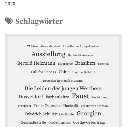
2020
Schlagwörter
75 Jahre
Alexandersbad
Anne Bohnenkamp-Renken
Ausstellung
Barbara Steingießer
Brasilien
Bertold Heizmann
Biographie
Bremen
China
Call for Papers
Dagmar Gaßdorf
Deutsches Romantik-Museum
Die Leiden des jungen Werthers
Faust
Düsseldorf
Farbenlehre
Fortbildung
Freies Deutsches Hochstift
Frankfurt
Frieder von Ammon
Georgien
Friedrich Schiller
Gedichte
Geschäftsstelle
Goethe-Geburtstag
Goethe-Denkmal