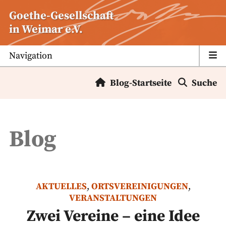
Zum
Goethe-Gesellschaft
Inhalt
in Weimar e.V.
springen
Navigation
Blog-Startseite
Suche
Blog
AKTUELLES
,
ORTSVEREINIGUNGEN
,
VERANSTALTUNGEN
Zwei Vereine – eine Idee