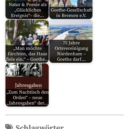
Natur & Poesie als
„Glückliches
Goethe-Gesellschaft
Ereignis“– die…
in Bremen e.V.
75 Jahre
„Man möchte
Ortsvereinigung
fürchten, das Haus
Nordenham –
fiele ein.“ – Goethe…
Goethe darf…
„Zum Nachtisch den
Orden“ – neue
„Jahresgaben“ der…
Schlagwörter