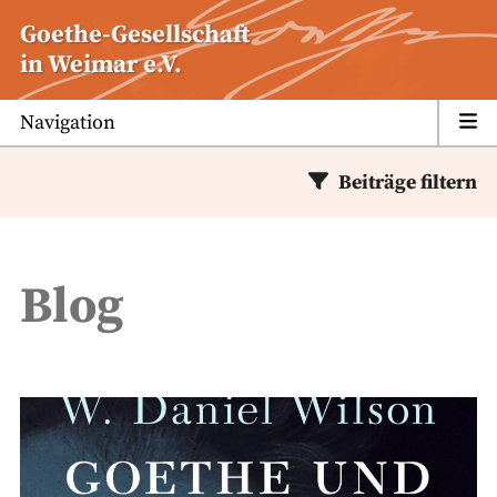
Zum
Goethe-Gesellschaft
Inhalt
in Weimar e.V.
springen
Navigation
Beiträge filtern
Blog