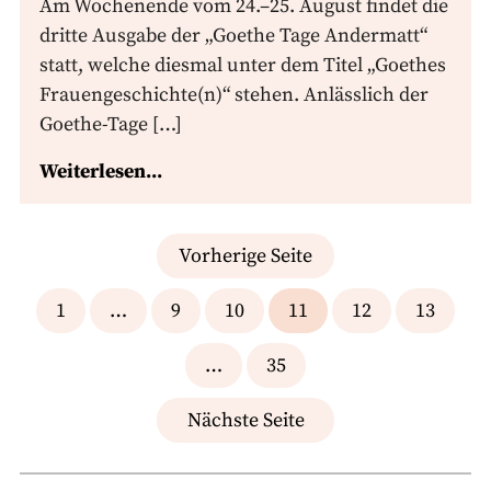
Am Wochenende vom 24.–25. August findet die
dritte Ausgabe der „Goethe Tage Andermatt“
statt, welche diesmal unter dem Titel „Goethes
Frauengeschichte(n)“ stehen. Anlässlich der
Goethe-Tage […]
Weiterlesen...
Seitennummerierung
Vorherige Seite
der
1
…
9
10
11
12
13
Beiträge
…
35
Nächste Seite