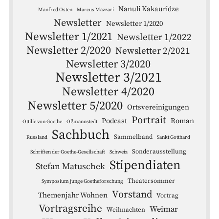
Nanuli Kakauridze
Manfred Osten
Marcus Mazzari
Newsletter
Newsletter 1/2020
Newsletter 1/2021
Newsletter 1/2022
Newsletter 2/2020
Newsletter 2/2021
Newsletter 3/2020
Newsletter 3/2021
Newsletter 4/2020
Newsletter 5/2020
Ortsvereinigungen
Portrait
Podcast
Roman
Ottilie von Goethe
Oßmannstedt
Sachbuch
Sammelband
Russland
Sankt Gotthard
Sonderausstellung
Schriften der Goethe-Gesellschaft
Schweiz
Stipendiaten
Stefan Matuschek
Theatersommer
Symposium junge Goetheforschung
Vorstand
Themenjahr Wohnen
Vortrag
Vortragsreihe
Weimar
Weihnachten