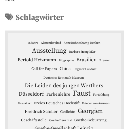
Schlagwörter
75 Jahre
Alexandersbad
Anne Bohnenkamp-Renken
Ausstellung
Barbara Steingießer
Brasilien
Bertold Heizmann
Biographie
Bremen
China
Call for Papers
Dagmar Gaßdorf
Deutsches Romantik-Museum
Die Leiden des jungen Werthers
Faust
Düsseldorf
Farbenlehre
Fortbildung
Freies Deutsches Hochstift
Frankfurt
Frieder von Ammon
Georgien
Friedrich Schiller
Gedichte
Geschäftsstelle
Goethe-Geburtstag
Goethe-Denkmal
Goethe-Gesellschaft Leipzig