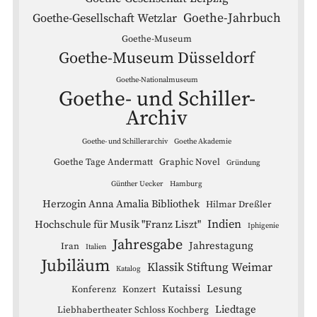
Goethe-Jahrbuch
Goethe-Gesellschaft Wetzlar
Goethe-Museum
Goethe-Museum Düsseldorf
Goethe-Nationalmuseum
Goethe- und Schiller-
Archiv
Goethe- und Schillerarchiv
Goethe Akademie
Goethe Tage Andermatt
Graphic Novel
Gründung
Günther Uecker
Hamburg
Herzogin Anna Amalia Bibliothek
Hilmar Dreßler
Indien
Hochschule für Musik "Franz Liszt"
Iphigenie
Jahresgabe
Jahrestagung
Iran
Italien
Jubiläum
Klassik Stiftung Weimar
Katalog
Kutaissi
Lesung
Konferenz
Konzert
Liedtage
Liebhabertheater Schloss Kochberg