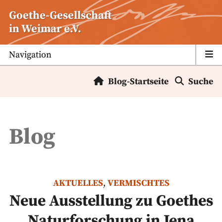
Zum
Goethe-Gesellschaft
Inhalt
in Weimar e.V.
springen
Navigation
Blog-Startseite
Suche
Blog
AKTUELLES
,
VERMISCHTES
Neue Ausstellung zu Goethes
Naturforschung in Jena