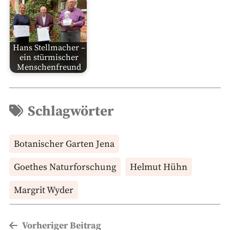
Hans Stellmacher –
ein stürmischer
Menschenfreund
Schlagwörter
Botanischer Garten Jena
Goethes Naturforschung
Helmut Hühn
Margrit Wyder
Beitragsnavigation
Vorheriger Beitrag