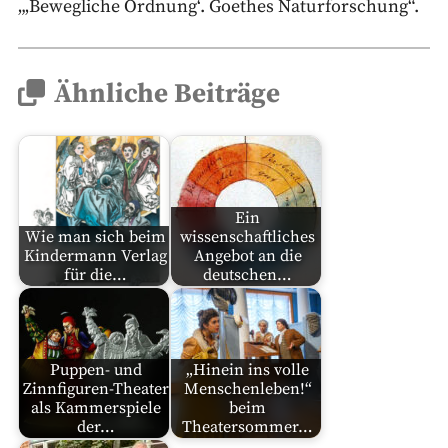
„‚Bewegliche Ordnung‘. Goethes Naturforschung“.
Ähnliche Beiträge
Ein
Wie man sich beim
wissenschaftliches
Kindermann Verlag
Angebot an die
für die…
deutschen…
Puppen- und
„Hinein ins volle
Zinnfiguren-Theater
Menschenleben!“
als Kammerspiele
beim
der…
Theatersommer…