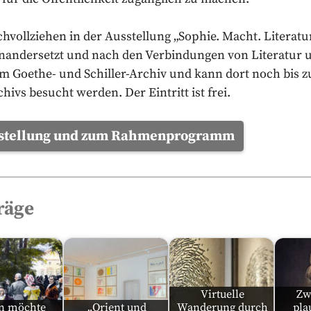
chvollziehen in der Ausstellung „Sophie. Macht. Literatur
nandersetzt und nach den Verbindungen von Literatur un
 im Goethe- und Schiller-Archiv und kann dort noch bi
hivs besucht werden. Der Eintritt ist frei.
usstellung und zum Rahmenprogramm
räge
Virtuelle
Zw
n möchte
„Orient und
Wanderung durch
pla