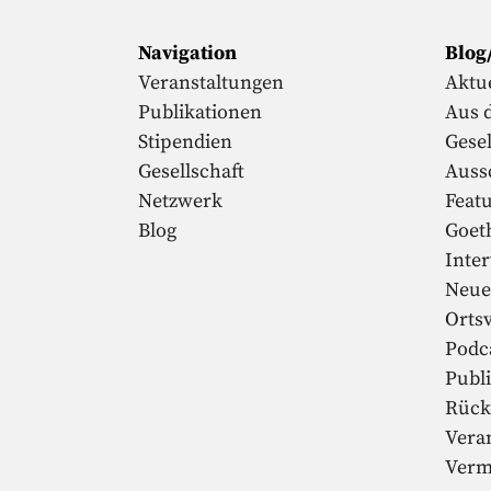
Navigation
Blog
Veranstaltungen
Aktue
Publikationen
Aus 
Stipendien
Gesel
Gesellschaft
Auss
Netzwerk
Feat
Blog
Goet
Inte
Neue
Orts
Podc
Publ
Rück
Vera
Verm