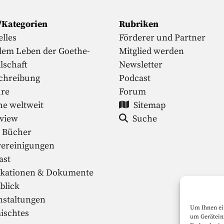
/Kategorien
Rubriken
lles
Förderer und Partner
dem Leben der Goethe-
Mitglied werden
lschaft
Newsletter
chreibung
Podcast
ure
Forum
he weltweit
Sitemap
rview
Suche
 Bücher
vereinigungen
ast
ikationen & Dokumente
blick
nstaltungen
Um Ihnen ei
ischtes
um Gerätein