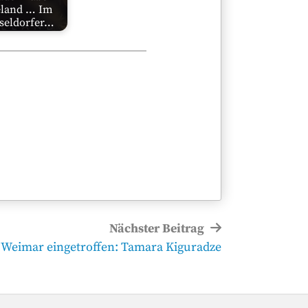
land … Im
seldorfer…
Nächster Beitrag
chster
 Weimar eingetroffen: Tamara Kiguradze
itrag