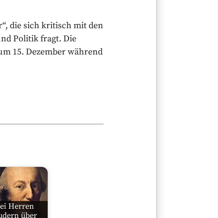
“, die sich kritisch mit den
d Politik fragt. Die
s zum 15. Dezember während
ei Herren
udern über