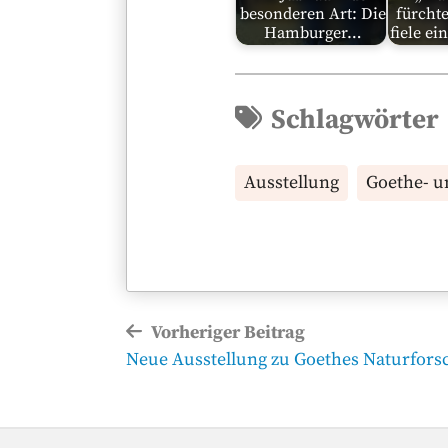
besonderen Art: Die
fürcht
Hamburger…
fiele ei
Schlagwörter
Ausstellung
Goethe- u
Beitragsnavigation
Vorheriger Beitrag
Vorheriger
Neue Ausstellung zu Goethes Naturfors
Beitrag