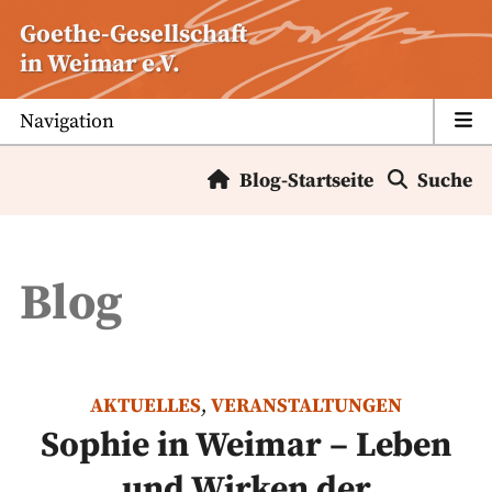
Zum
Goethe-Gesellschaft
Inhalt
in Weimar e.V.
springen
Navigation
Blog-Startseite
Suche
Blog
AKTUELLES
,
VERANSTALTUNGEN
Sophie in Weimar – Leben
und Wirken der