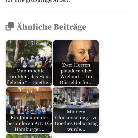
für ihre großartige Arbeit.
Ähnliche Beiträge
Zwei Herren
„Man möchte
plaudern über
fürchten, das Haus
Wieland … Im
fiele ein.“ – Goethe…
Düsseldorfer…
Mit dem
Ein Jubiläum der
Glockenschlag – zu
besonderen Art: Die
Goethes Geburtstag
Hamburger…
wurde…