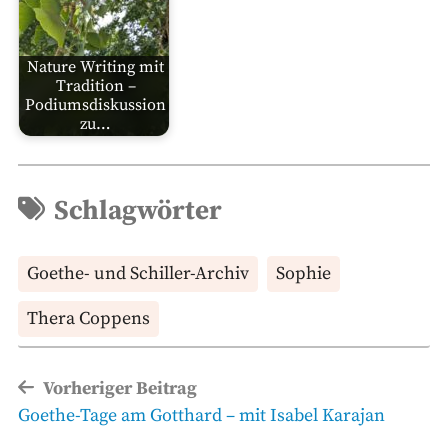
Nature Writing mit
Tradition –
Podiumsdiskussion
zu…
Schlagwörter
Goethe- und Schiller-Archiv
Sophie
Thera Coppens
Beitragsnavigation
Vorheriger Beitrag
Vorheriger
Goethe-Tage am Gotthard – mit Isabel Karajan
Beitrag