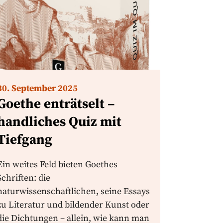
30. September 2025
Goethe enträtselt –
handliches Quiz mit
Tiefgang
Ein weites Feld bieten Goethes
Schriften: die
naturwissenschaftlichen, seine Essays
zu Literatur und bildender Kunst oder
die Dichtungen – allein, wie kann man