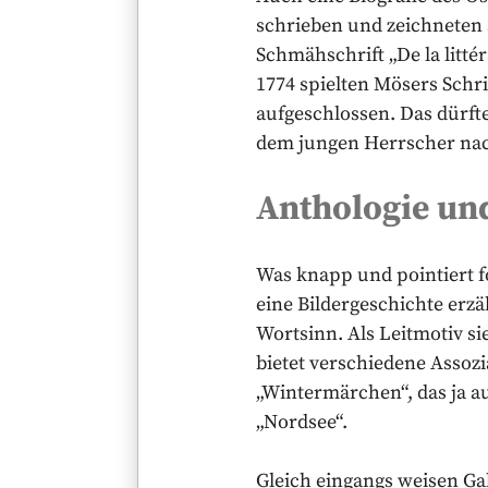
schrieben und zeichneten s
Schmähschrift „De la litté
1774 spielten Mösers Schri
aufgeschlossen. Das dürft
dem jungen Herrscher nac
Anthologie un
Was knapp und pointiert fo
eine Bildergeschichte erz
Wortsinn. Als Leitmotiv si
bietet verschiedene Assozi
„Wintermärchen“, das ja au
„Nordsee“.
Gleich eingangs weisen Gab