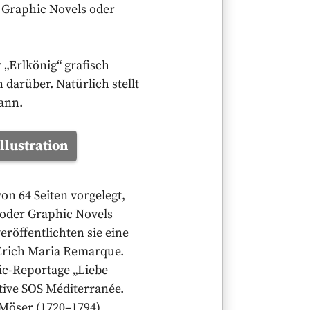
 Graphic Novels oder
r „Erlkönig“ grafisch
darüber. Natürlich stellt
kann.
llustration
on 64 Seiten vorgelegt,
s oder Graphic Novels
eröffentlichten sie eine
Erich Maria Remarque.
mic-Reportage „Liebe
ative SOS Méditerranée.
 Möser (1720–1794)