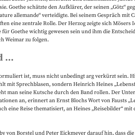
ie. Goethe schätzte den Aufklärer, der seinen „Götz“ ge
rature allemande“ verteidigte. Bei seinem Gespräch mit C
ften eine zentrale Rolle. Der Herzog zeigte sich Mösers
e für Goethe wichtig gewesen sein und ihm die Entscheid
h Weimar zu folgen.
d …
rmuliert ist, muss nicht unbedingt arg verkürzt sein. Hie
ählt mit Sprechblasen, sondern Heinrich Heines „Lebens
eht man seine Kutsche durch den Band rollen. Der Untert
ationen an, erinnert an Ernst Blochs Wort von Fausts „L
ch eine Reise thematisiert, an Heines „Reisebilder“ mit 
y von Borstel und Peter Eickmeyer darauf hin, dass die 