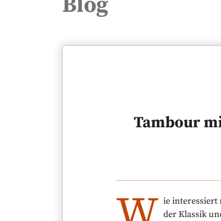
Blog
Tambour mit
W
ie interessie
der Klassik un