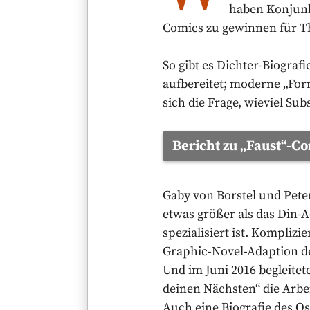
haben Konjunk
Comics zu gewinnen für Th
So gibt es Dichter-Biografi
aufbereitet; moderne „Form
sich die Frage, wieviel Sub
Bericht zu „Faust“-C
Gaby von Borstel und Peter
etwas größer als das Din-A
spezialisiert ist. Kompliz
Graphic-Novel-Adaption d
Und im Juni 2016 begleitet
deinen Nächsten“ die Arbei
Auch eine Biografie des O