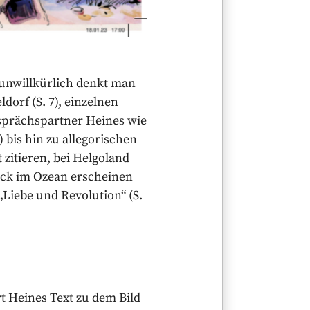
– unwillkürlich denkt man
dorf (S. 7), einzelnen
esprächspartner Heines wie
4) bis hin zu allegorischen
zitieren, bei Helgoland
tück im Ozean erscheinen
 „Liebe und Revolution“ (S.
rt Heines Text zu dem Bild