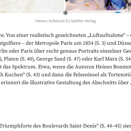
Heines Schulzeit (c) Splitter Verlag
tive. Von einer realistisch gezeichneten „Luftaufnahme“ 
tgolfiere – der Metropole Paris um 1854 (S. 3) und Düssel
lin oder Paris über recht genaue Portraits einzelner G
), Platen (S. 40), George Sand (S. 47) oder Karl Marx (S. 5
ht das Spektrum. Etwa, wenn die Autoren Heines Bonmot 
h Kuchen“ (S. 43) und dann die Felseninsel als Tortens
 erinnert die illustrative Gestaltung des Abschnitts über
Triumphforte des Boulevards Saint-Denis“ (S. 44–45) zie