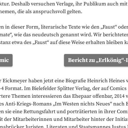
tur. Deshalb versuchen Verlage, ihr Publikum auch mit
emen, die als anspruchsvoll gelten.
en in dieser Form, literarische Texte wie den „Faust“ ode
ate“, wie das neudeutsch genannt wird. Wir berichteten 
stanz etwa des „Faust“ auf diese Weise erhalten bleiben 
omic
Bericht zu „Erlkönig“-I
 Eickmeyer haben jetzt eine Biografie Heinrich Heines v
-4 Format. Im Bielefelder Splitter Verlag, der auf Comic
iertere Themen interessieren das Ehepaar offenbar, 2014 v
es Anti-Kriegs-Romans „Im Westen nichts Neues“ nach 
en sie eine Rettungsfahrt und porträtierten in ihrer Co
t der Mitarbeiterinnen und Mitarbeiter hinter der Initi
snabrücker Juristen, Literaten und Staatsmannes Justus