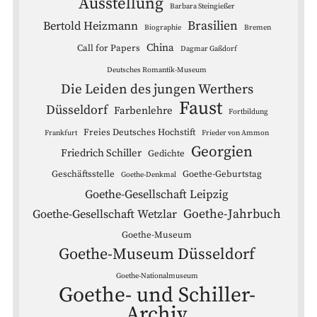
Ausstellung
Barbara Steingießer
Brasilien
Bertold Heizmann
Biographie
Bremen
China
Call for Papers
Dagmar Gaßdorf
Deutsches Romantik-Museum
Die Leiden des jungen Werthers
Faust
Düsseldorf
Farbenlehre
Fortbildung
Freies Deutsches Hochstift
Frankfurt
Frieder von Ammon
Georgien
Friedrich Schiller
Gedichte
Geschäftsstelle
Goethe-Geburtstag
Goethe-Denkmal
Goethe-Gesellschaft Leipzig
Goethe-Jahrbuch
Goethe-Gesellschaft Wetzlar
Goethe-Museum
Goethe-Museum Düsseldorf
Goethe-Nationalmuseum
Goethe- und Schiller-
Archiv