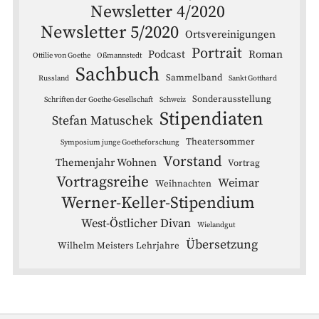
Newsletter 4/2020
Newsletter 5/2020
Ortsvereinigungen
Portrait
Podcast
Roman
Ottilie von Goethe
Oßmannstedt
Sachbuch
Sammelband
Russland
Sankt Gotthard
Sonderausstellung
Schriften der Goethe-Gesellschaft
Schweiz
Stipendiaten
Stefan Matuschek
Theatersommer
Symposium junge Goetheforschung
Vorstand
Themenjahr Wohnen
Vortrag
Vortragsreihe
Weimar
Weihnachten
Werner-Keller-Stipendium
West-Östlicher Divan
Wielandgut
Übersetzung
Wilhelm Meisters Lehrjahre