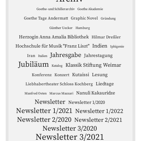
Goethe- und Schillerarchiv
Goethe Akademie
Goethe Tage Andermatt
Graphic Novel
Gründung
Günther Uecker
Hamburg
Herzogin Anna Amalia Bibliothek
Hilmar Dreßler
Indien
Hochschule für Musik "Franz Liszt"
Iphigenie
Jahresgabe
Jahrestagung
Iran
Italien
Jubiläum
Klassik Stiftung Weimar
Katalog
Kutaissi
Lesung
Konferenz
Konzert
Liedtage
Liebhabertheater Schloss Kochberg
Nanuli Kakauridze
Manfred Osten
Marcus Mazzari
Newsletter
Newsletter 1/2020
Newsletter 1/2021
Newsletter 1/2022
Newsletter 2/2020
Newsletter 2/2021
Newsletter 3/2020
Newsletter 3/2021