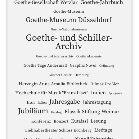
Goethe-Jahrbuch
Goethe-Gesellschaft Wetzlar
Goethe-Museum
Goethe-Museum Düsseldorf
Goethe-Nationalmuseum
Goethe- und Schiller-
Archiv
Goethe- und Schillerarchiv
Goethe Akademie
Goethe Tage Andermatt
Graphic Novel
Gründung
Günther Uecker
Hamburg
Herzogin Anna Amalia Bibliothek
Hilmar Dreßler
Indien
Hochschule für Musik "Franz Liszt"
Iphigenie
Jahresgabe
Jahrestagung
Iran
Italien
Jubiläum
Klassik Stiftung Weimar
Katalog
Kutaissi
Lesung
Konferenz
Konzert
Liedtage
Liebhabertheater Schloss Kochberg