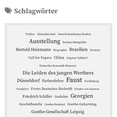
Schlagwörter
75 Jahre
Alexandersbad
Anne Bohnenkamp-Renken
Ausstellung
Barbara Steingießer
Brasilien
Bertold Heizmann
Biographie
Bremen
China
Call for Papers
Dagmar Gaßdorf
Deutsches Romantik-Museum
Die Leiden des jungen Werthers
Faust
Düsseldorf
Farbenlehre
Fortbildung
Freies Deutsches Hochstift
Frankfurt
Frieder von Ammon
Georgien
Friedrich Schiller
Gedichte
Geschäftsstelle
Goethe-Geburtstag
Goethe-Denkmal
Goethe-Gesellschaft Leipzig