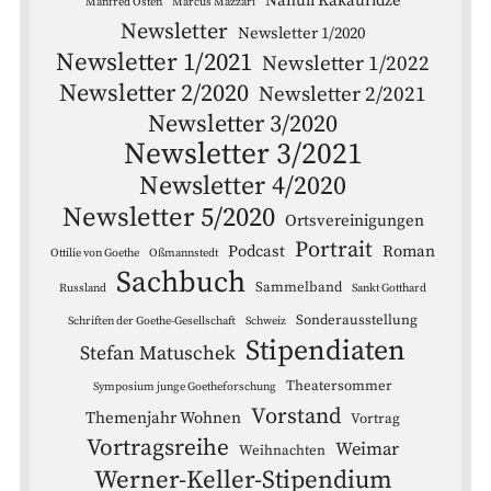
Nanuli Kakauridze
Manfred Osten
Marcus Mazzari
Newsletter
Newsletter 1/2020
Newsletter 1/2021
Newsletter 1/2022
Newsletter 2/2020
Newsletter 2/2021
Newsletter 3/2020
Newsletter 3/2021
Newsletter 4/2020
Newsletter 5/2020
Ortsvereinigungen
Portrait
Podcast
Roman
Ottilie von Goethe
Oßmannstedt
Sachbuch
Sammelband
Russland
Sankt Gotthard
Sonderausstellung
Schriften der Goethe-Gesellschaft
Schweiz
Stipendiaten
Stefan Matuschek
Theatersommer
Symposium junge Goetheforschung
Vorstand
Themenjahr Wohnen
Vortrag
Vortragsreihe
Weimar
Weihnachten
Werner-Keller-Stipendium