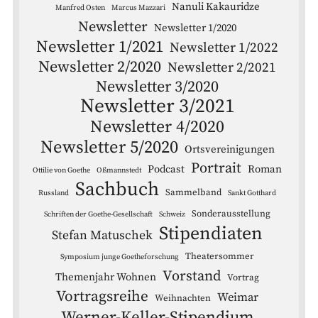
Nanuli Kakauridze
Manfred Osten
Marcus Mazzari
Newsletter
Newsletter 1/2020
Newsletter 1/2021
Newsletter 1/2022
Newsletter 2/2020
Newsletter 2/2021
Newsletter 3/2020
Newsletter 3/2021
Newsletter 4/2020
Newsletter 5/2020
Ortsvereinigungen
Portrait
Podcast
Roman
Ottilie von Goethe
Oßmannstedt
Sachbuch
Sammelband
Russland
Sankt Gotthard
Sonderausstellung
Schriften der Goethe-Gesellschaft
Schweiz
Stipendiaten
Stefan Matuschek
Theatersommer
Symposium junge Goetheforschung
Vorstand
Themenjahr Wohnen
Vortrag
Vortragsreihe
Weimar
Weihnachten
Werner-Keller-Stipendium