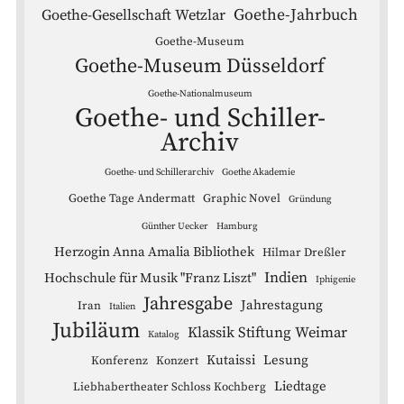
Goethe-Jahrbuch
Goethe-Gesellschaft Wetzlar
Goethe-Museum
Goethe-Museum Düsseldorf
Goethe-Nationalmuseum
Goethe- und Schiller-
Archiv
Goethe- und Schillerarchiv
Goethe Akademie
Goethe Tage Andermatt
Graphic Novel
Gründung
Günther Uecker
Hamburg
Herzogin Anna Amalia Bibliothek
Hilmar Dreßler
Indien
Hochschule für Musik "Franz Liszt"
Iphigenie
Jahresgabe
Jahrestagung
Iran
Italien
Jubiläum
Klassik Stiftung Weimar
Katalog
Kutaissi
Lesung
Konferenz
Konzert
Liedtage
Liebhabertheater Schloss Kochberg