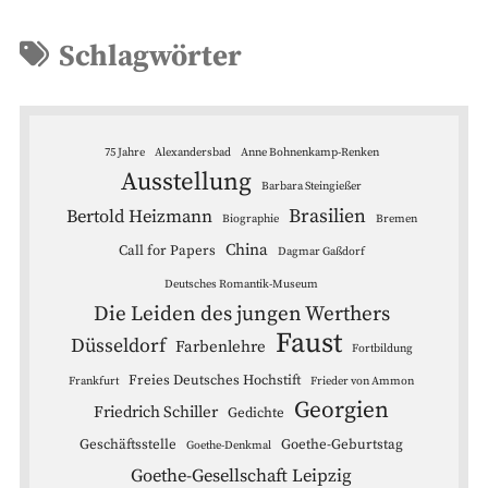
Schlagwörter
75 Jahre
Alexandersbad
Anne Bohnenkamp-Renken
Ausstellung
Barbara Steingießer
Brasilien
Bertold Heizmann
Biographie
Bremen
China
Call for Papers
Dagmar Gaßdorf
Deutsches Romantik-Museum
Die Leiden des jungen Werthers
Faust
Düsseldorf
Farbenlehre
Fortbildung
Freies Deutsches Hochstift
Frankfurt
Frieder von Ammon
Georgien
Friedrich Schiller
Gedichte
Geschäftsstelle
Goethe-Geburtstag
Goethe-Denkmal
Goethe-Gesellschaft Leipzig