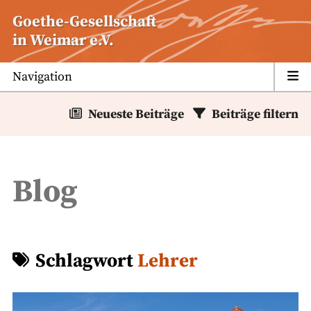
Zum
Goethe-Gesellschaft
Inhalt
in Weimar e.V.
springen
Navigation
Neueste Beiträge
Beiträge filtern
Blog
Schlagwort
Lehrer