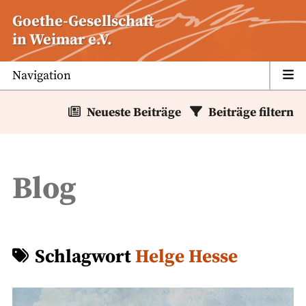
Zum
Goethe-Gesellschaft
Inhalt
in Weimar e.V.
springen
Navigation
Neueste Beiträge
Beiträge filtern
Blog
Schlagwort
Helge Hesse