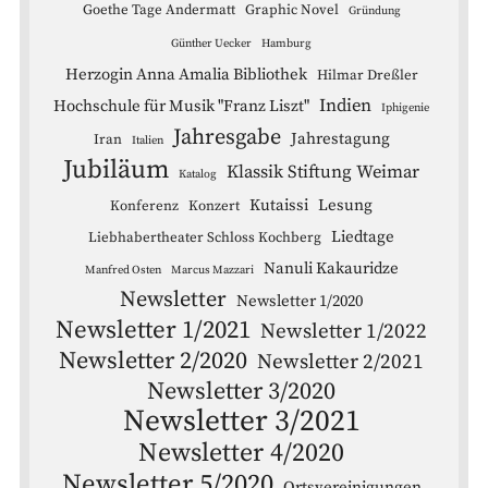
Goethe Tage Andermatt
Graphic Novel
Gründung
Günther Uecker
Hamburg
Herzogin Anna Amalia Bibliothek
Hilmar Dreßler
Indien
Hochschule für Musik "Franz Liszt"
Iphigenie
Jahresgabe
Jahrestagung
Iran
Italien
Jubiläum
Klassik Stiftung Weimar
Katalog
Kutaissi
Lesung
Konferenz
Konzert
Liedtage
Liebhabertheater Schloss Kochberg
Nanuli Kakauridze
Manfred Osten
Marcus Mazzari
Newsletter
Newsletter 1/2020
Newsletter 1/2021
Newsletter 1/2022
Newsletter 2/2020
Newsletter 2/2021
Newsletter 3/2020
Newsletter 3/2021
Newsletter 4/2020
Newsletter 5/2020
Ortsvereinigungen