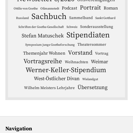
Portrait
Podcast
Roman
Ottilie von Goethe
Oßmannstedt
Sachbuch
Sammelband
Russland
Sankt Gotthard
Sonderausstellung
Schriften der Goethe-Gesellschaft
Schweiz
Stipendiaten
Stefan Matuschek
Theatersommer
Symposium junge Goetheforschung
Vorstand
Themenjahr Wohnen
Vortrag
Vortragsreihe
Weimar
Weihnachten
Werner-Keller-Stipendium
West-Östlicher Divan
Wielandgut
Übersetzung
Wilhelm Meisters Lehrjahre
Navigation