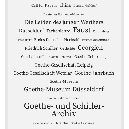
China
Call for Papers
Dagmar Gaßdorf
Deutsches Romantik-Museum
Die Leiden des jungen Werthers
Faust
Düsseldorf
Farbenlehre
Fortbildung
Freies Deutsches Hochstift
Frankfurt
Frieder von Ammon
Georgien
Friedrich Schiller
Gedichte
Geschäftsstelle
Goethe-Geburtstag
Goethe-Denkmal
Goethe-Gesellschaft Leipzig
Goethe-Jahrbuch
Goethe-Gesellschaft Wetzlar
Goethe-Museum
Goethe-Museum Düsseldorf
Goethe-Nationalmuseum
Goethe- und Schiller-
Archiv
Goethe- und Schillerarchiv
Goethe Akademie