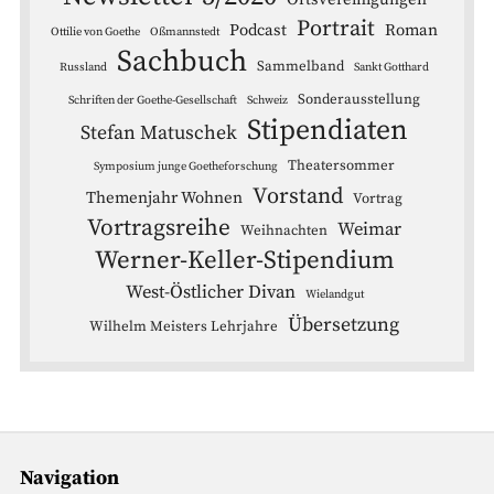
Portrait
Podcast
Roman
Ottilie von Goethe
Oßmannstedt
Sachbuch
Sammelband
Russland
Sankt Gotthard
Sonderausstellung
Schriften der Goethe-Gesellschaft
Schweiz
Stipendiaten
Stefan Matuschek
Theatersommer
Symposium junge Goetheforschung
Vorstand
Themenjahr Wohnen
Vortrag
Vortragsreihe
Weimar
Weihnachten
Werner-Keller-Stipendium
West-Östlicher Divan
Wielandgut
Übersetzung
Wilhelm Meisters Lehrjahre
Navigation