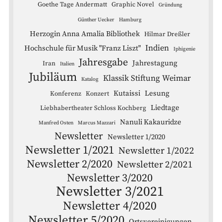
Goethe Tage Andermatt
Graphic Novel
Gründung
Günther Uecker
Hamburg
Herzogin Anna Amalia Bibliothek
Hilmar Dreßler
Indien
Hochschule für Musik "Franz Liszt"
Iphigenie
Jahresgabe
Jahrestagung
Iran
Italien
Jubiläum
Klassik Stiftung Weimar
Katalog
Kutaissi
Lesung
Konferenz
Konzert
Liedtage
Liebhabertheater Schloss Kochberg
Nanuli Kakauridze
Manfred Osten
Marcus Mazzari
Newsletter
Newsletter 1/2020
Newsletter 1/2021
Newsletter 1/2022
Newsletter 2/2020
Newsletter 2/2021
Newsletter 3/2020
Newsletter 3/2021
Newsletter 4/2020
Newsletter 5/2020
Ortsvereinigungen