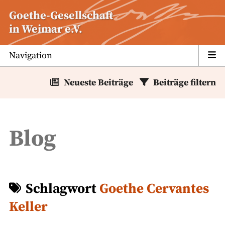
Zum
Goethe-Gesellschaft
Inhalt
in Weimar e.V.
springen
Navigation
Neueste Beiträge
Beiträge filtern
Blog
Schlagwort
Goethe Cervantes
Keller