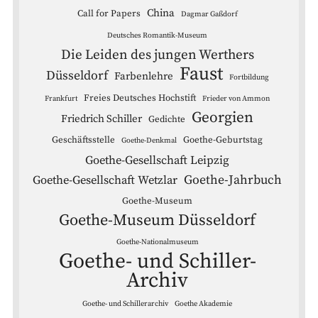
China
Call for Papers
Dagmar Gaßdorf
Deutsches Romantik-Museum
Die Leiden des jungen Werthers
Faust
Düsseldorf
Farbenlehre
Fortbildung
Freies Deutsches Hochstift
Frankfurt
Frieder von Ammon
Georgien
Friedrich Schiller
Gedichte
Geschäftsstelle
Goethe-Geburtstag
Goethe-Denkmal
Goethe-Gesellschaft Leipzig
Goethe-Jahrbuch
Goethe-Gesellschaft Wetzlar
Goethe-Museum
Goethe-Museum Düsseldorf
Goethe-Nationalmuseum
Goethe- und Schiller-
Archiv
Goethe- und Schillerarchiv
Goethe Akademie