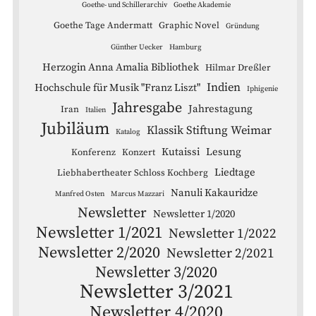
Goethe- und Schillerarchiv
Goethe Akademie
Goethe Tage Andermatt
Graphic Novel
Gründung
Günther Uecker
Hamburg
Herzogin Anna Amalia Bibliothek
Hilmar Dreßler
Indien
Hochschule für Musik "Franz Liszt"
Iphigenie
Jahresgabe
Jahrestagung
Iran
Italien
Jubiläum
Klassik Stiftung Weimar
Katalog
Kutaissi
Lesung
Konferenz
Konzert
Liedtage
Liebhabertheater Schloss Kochberg
Nanuli Kakauridze
Manfred Osten
Marcus Mazzari
Newsletter
Newsletter 1/2020
Newsletter 1/2021
Newsletter 1/2022
Newsletter 2/2020
Newsletter 2/2021
Newsletter 3/2020
Newsletter 3/2021
Newsletter 4/2020