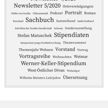
Newsletter 5/2020
Ortsvereinigungen
Portrait
Podcast
Roman
Ottilie von Goethe
Oßmannstedt
Sachbuch
Sammelband
Russland
Sankt Gotthard
Sonderausstellung
Schriften der Goethe-Gesellschaft
Schweiz
Stipendiaten
Stefan Matuschek
Theatersommer
Symposium junge Goetheforschung
Vorstand
Themenjahr Wohnen
Vortrag
Vortragsreihe
Weimar
Weihnachten
Werner-Keller-Stipendium
West-Östlicher Divan
Wielandgut
Übersetzung
Wilhelm Meisters Lehrjahre