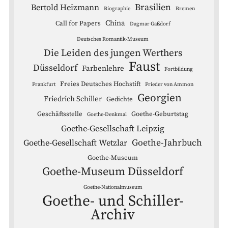
Brasilien
Bertold Heizmann
Biographie
Bremen
China
Call for Papers
Dagmar Gaßdorf
Deutsches Romantik-Museum
Die Leiden des jungen Werthers
Faust
Düsseldorf
Farbenlehre
Fortbildung
Freies Deutsches Hochstift
Frankfurt
Frieder von Ammon
Georgien
Friedrich Schiller
Gedichte
Geschäftsstelle
Goethe-Geburtstag
Goethe-Denkmal
Goethe-Gesellschaft Leipzig
Goethe-Jahrbuch
Goethe-Gesellschaft Wetzlar
Goethe-Museum
Goethe-Museum Düsseldorf
Goethe-Nationalmuseum
Goethe- und Schiller-
Archiv