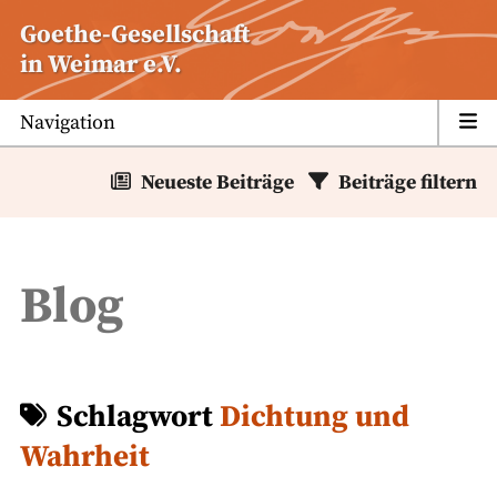
Zum
Goethe-Gesellschaft
Inhalt
in Weimar e.V.
springen
Navigation
Neueste Beiträge
Beiträge filtern
Blog
Schlagwort
Dichtung und
Wahrheit