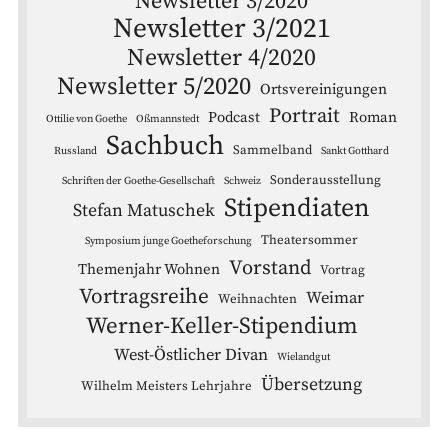
Newsletter 3/2020
Newsletter 3/2021
Newsletter 4/2020
Newsletter 5/2020
Ortsvereinigungen
Portrait
Podcast
Roman
Ottilie von Goethe
Oßmannstedt
Sachbuch
Sammelband
Russland
Sankt Gotthard
Sonderausstellung
Schriften der Goethe-Gesellschaft
Schweiz
Stipendiaten
Stefan Matuschek
Theatersommer
Symposium junge Goetheforschung
Vorstand
Themenjahr Wohnen
Vortrag
Vortragsreihe
Weimar
Weihnachten
Werner-Keller-Stipendium
West-Östlicher Divan
Wielandgut
Übersetzung
Wilhelm Meisters Lehrjahre