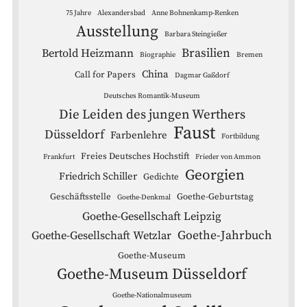
75 Jahre
Alexandersbad
Anne Bohnenkamp-Renken
Ausstellung
Barbara Steingießer
Brasilien
Bertold Heizmann
Biographie
Bremen
China
Call for Papers
Dagmar Gaßdorf
Deutsches Romantik-Museum
Die Leiden des jungen Werthers
Faust
Düsseldorf
Farbenlehre
Fortbildung
Freies Deutsches Hochstift
Frankfurt
Frieder von Ammon
Georgien
Friedrich Schiller
Gedichte
Geschäftsstelle
Goethe-Geburtstag
Goethe-Denkmal
Goethe-Gesellschaft Leipzig
Goethe-Jahrbuch
Goethe-Gesellschaft Wetzlar
Goethe-Museum
Goethe-Museum Düsseldorf
Goethe-Nationalmuseum