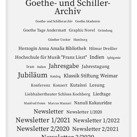
Goethe- und Schiller-
Archiv
Goethe- und Schillerarchiv
Goethe Akademie
Goethe Tage Andermatt
Graphic Novel
Gründung
Günther Uecker
Hamburg
Herzogin Anna Amalia Bibliothek
Hilmar Dreßler
Indien
Hochschule für Musik "Franz Liszt"
Iphigenie
Jahresgabe
Jahrestagung
Iran
Italien
Jubiläum
Klassik Stiftung Weimar
Katalog
Kutaissi
Lesung
Konferenz
Konzert
Liedtage
Liebhabertheater Schloss Kochberg
Nanuli Kakauridze
Manfred Osten
Marcus Mazzari
Newsletter
Newsletter 1/2020
Newsletter 1/2021
Newsletter 1/2022
Newsletter 2/2020
Newsletter 2/2021