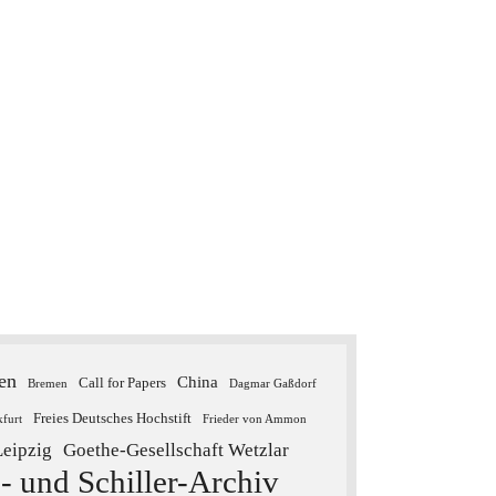
ien
China
Call for Papers
Bremen
Dagmar Gaßdorf
Freies Deutsches Hochstift
kfurt
Frieder von Ammon
Leipzig
Goethe-Gesellschaft Wetzlar
- und Schiller-Archiv