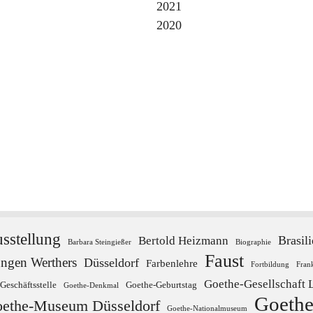
2021
2020
sstellung
Brasil
Bertold Heizmann
Barbara Steingießer
Biographie
Faust
ungen Werthers
Düsseldorf
Farbenlehre
Fortbildung
Fran
Goethe-Gesellschaft 
Geschäftsstelle
Goethe-Geburtstag
Goethe-Denkmal
Goethe
ethe-Museum Düsseldorf
Goethe-Nationalmuseum