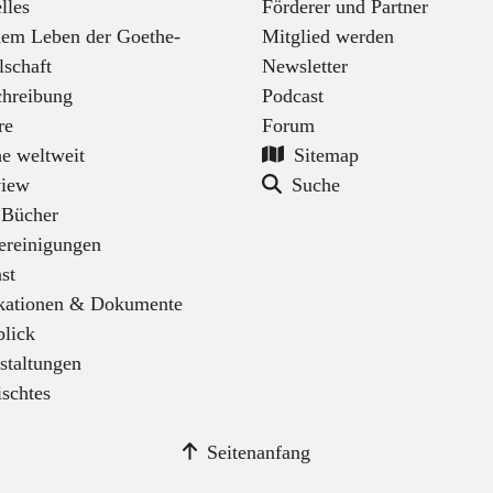
lles
Förderer und Partner
em Leben der Goethe-
Mitglied werden
lschaft
Newsletter
hreibung
Podcast
re
Forum
e weltweit
Sitemap
view
Suche
 Bücher
ereinigungen
st
kationen & Dokumente
lick
staltungen
schtes
Seitenanfang