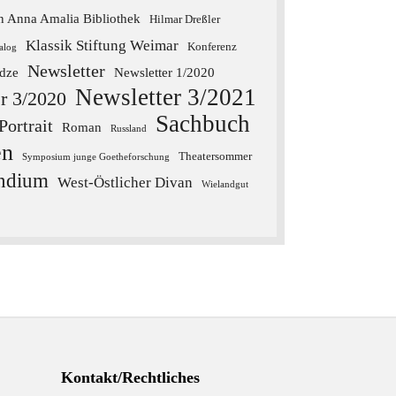
n Anna Amalia Bibliothek
Hilmar Dreßler
Klassik Stiftung Weimar
Konferenz
alog
Newsletter
dze
Newsletter 1/2020
Newsletter 3/2021
r 3/2020
Sachbuch
Portrait
Roman
Russland
en
Theatersommer
Symposium junge Goetheforschung
endium
West-Östlicher Divan
Wielandgut
Kontakt/Rechtliches