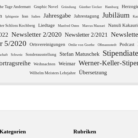
Herzogi
he Tage Andermatt
Graphic Novel
Gründung
Günther Uecker
Hamburg
Jubiläum
Jahresgabe
n
Jahrestagung
Iran
Iphigenie
Italien
Kat
Liedtage
Nanuli Kakauri
ter Schloss Kochberg
Manfred Osten
Marcus Mazzari
Newsletter 2/2020
Newslette
2022
Newsletter 2/2021
r 5/2020
Ortsvereinigungen
Podcast
Ottilie von Goethe
Oßmannstedt
Stipendiat
Stefan Matuschek
Sonderausstellung
schaft
Schweiz
Werner-Keller-Stip
ortragsreihe
Weimar
Weihnachten
Übersetzung
Wilhelm Meisters Lehrjahre
Kategorien
Rubriken