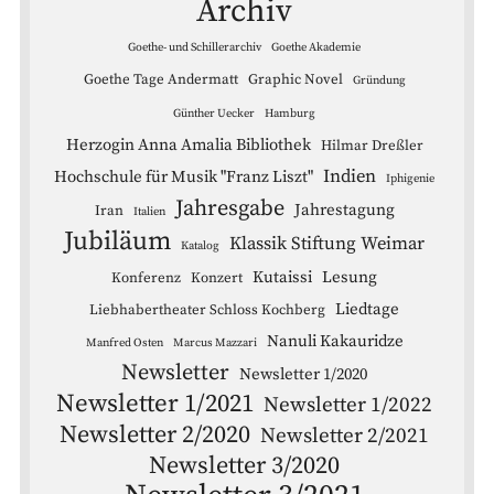
Archiv
Goethe- und Schillerarchiv
Goethe Akademie
Goethe Tage Andermatt
Graphic Novel
Gründung
Günther Uecker
Hamburg
Herzogin Anna Amalia Bibliothek
Hilmar Dreßler
Indien
Hochschule für Musik "Franz Liszt"
Iphigenie
Jahresgabe
Jahrestagung
Iran
Italien
Jubiläum
Klassik Stiftung Weimar
Katalog
Kutaissi
Lesung
Konferenz
Konzert
Liedtage
Liebhabertheater Schloss Kochberg
Nanuli Kakauridze
Manfred Osten
Marcus Mazzari
Newsletter
Newsletter 1/2020
Newsletter 1/2021
Newsletter 1/2022
Newsletter 2/2020
Newsletter 2/2021
Newsletter 3/2020