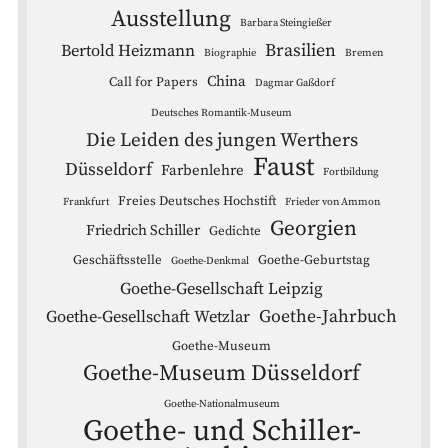
Ausstellung
Barbara Steingießer
Brasilien
Bertold Heizmann
Biographie
Bremen
China
Call for Papers
Dagmar Gaßdorf
Deutsches Romantik-Museum
Die Leiden des jungen Werthers
Faust
Düsseldorf
Farbenlehre
Fortbildung
Freies Deutsches Hochstift
Frankfurt
Frieder von Ammon
Georgien
Friedrich Schiller
Gedichte
Geschäftsstelle
Goethe-Geburtstag
Goethe-Denkmal
Goethe-Gesellschaft Leipzig
Goethe-Jahrbuch
Goethe-Gesellschaft Wetzlar
Goethe-Museum
Goethe-Museum Düsseldorf
Goethe-Nationalmuseum
Goethe- und Schiller-