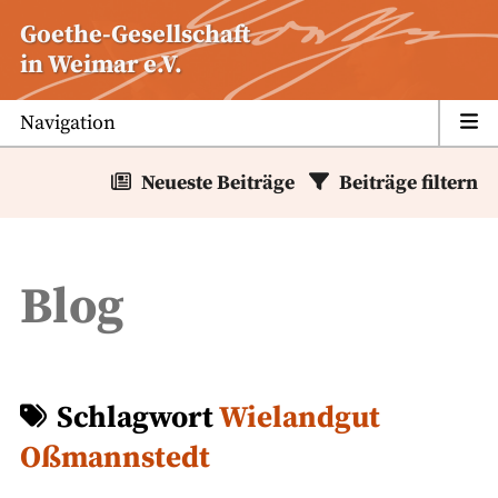
Zum
Goethe-Gesellschaft
Inhalt
in Weimar e.V.
springen
Navigation
Neueste Beiträge
Beiträge filtern
Blog
Schlagwort
Wielandgut
Oßmannstedt