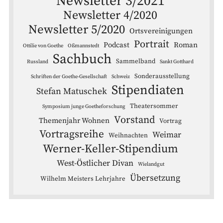
Newsletter 3/2021
Newsletter 4/2020
Newsletter 5/2020
Ortsvereinigungen
Portrait
Podcast
Roman
Ottilie von Goethe
Oßmannstedt
Sachbuch
Sammelband
Russland
Sankt Gotthard
Sonderausstellung
Schriften der Goethe-Gesellschaft
Schweiz
Stipendiaten
Stefan Matuschek
Theatersommer
Symposium junge Goetheforschung
Vorstand
Themenjahr Wohnen
Vortrag
Vortragsreihe
Weimar
Weihnachten
Werner-Keller-Stipendium
West-Östlicher Divan
Wielandgut
Übersetzung
Wilhelm Meisters Lehrjahre