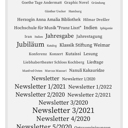
Goethe Tage Andermatt
Graphic Novel
Gründung
Günther Uecker
Hamburg
Herzogin Anna Amalia Bibliothek
Hilmar Dreßler
Indien
Hochschule für Musik "Franz Liszt"
Iphigenie
Jahresgabe
Jahrestagung
Iran
Italien
Jubiläum
Klassik Stiftung Weimar
Katalog
Kutaissi
Lesung
Konferenz
Konzert
Liedtage
Liebhabertheater Schloss Kochberg
Nanuli Kakauridze
Manfred Osten
Marcus Mazzari
Newsletter
Newsletter 1/2020
Newsletter 1/2021
Newsletter 1/2022
Newsletter 2/2020
Newsletter 2/2021
Newsletter 3/2020
Newsletter 3/2021
Newsletter 4/2020
Newsletter 5/2020
Ortsvereinigungen