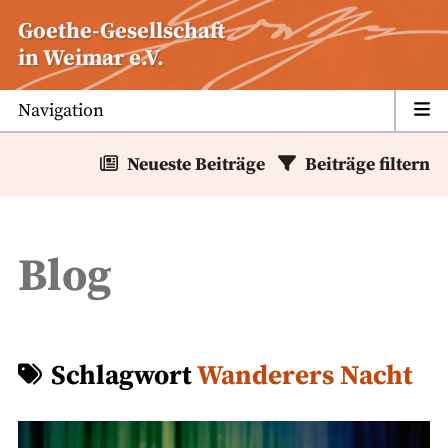
Zum
Goethe-Gesellschaft
Inhalt
in Weimar e.V.
springen
Navigation
Neueste Beiträge
Beiträge filtern
Blog
Schlagwort
Wanderers Nacht