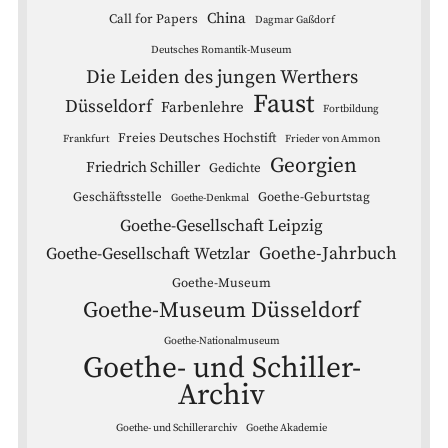
China
Call for Papers
Dagmar Gaßdorf
Deutsches Romantik-Museum
Die Leiden des jungen Werthers
Faust
Düsseldorf
Farbenlehre
Fortbildung
Freies Deutsches Hochstift
Frankfurt
Frieder von Ammon
Georgien
Friedrich Schiller
Gedichte
Geschäftsstelle
Goethe-Geburtstag
Goethe-Denkmal
Goethe-Gesellschaft Leipzig
Goethe-Jahrbuch
Goethe-Gesellschaft Wetzlar
Goethe-Museum
Goethe-Museum Düsseldorf
Goethe-Nationalmuseum
Goethe- und Schiller-
Archiv
Goethe- und Schillerarchiv
Goethe Akademie