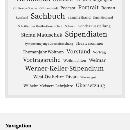
Portrait
Podcast
Roman
Ottilie von Goethe
Oßmannstedt
Sachbuch
Sammelband
Russland
Sankt Gotthard
Sonderausstellung
Schriften der Goethe-Gesellschaft
Schweiz
Stipendiaten
Stefan Matuschek
Theatersommer
Symposium junge Goetheforschung
Vorstand
Themenjahr Wohnen
Vortrag
Vortragsreihe
Weimar
Weihnachten
Werner-Keller-Stipendium
West-Östlicher Divan
Wielandgut
Übersetzung
Wilhelm Meisters Lehrjahre
Navigation