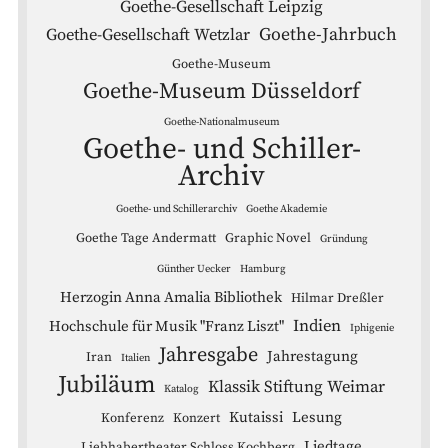
Goethe-Gesellschaft Leipzig
Goethe-Jahrbuch
Goethe-Gesellschaft Wetzlar
Goethe-Museum
Goethe-Museum Düsseldorf
Goethe-Nationalmuseum
Goethe- und Schiller-
Archiv
Goethe- und Schillerarchiv
Goethe Akademie
Goethe Tage Andermatt
Graphic Novel
Gründung
Günther Uecker
Hamburg
Herzogin Anna Amalia Bibliothek
Hilmar Dreßler
Indien
Hochschule für Musik "Franz Liszt"
Iphigenie
Jahresgabe
Jahrestagung
Iran
Italien
Jubiläum
Klassik Stiftung Weimar
Katalog
Kutaissi
Lesung
Konferenz
Konzert
Liedtage
Liebhabertheater Schloss Kochberg