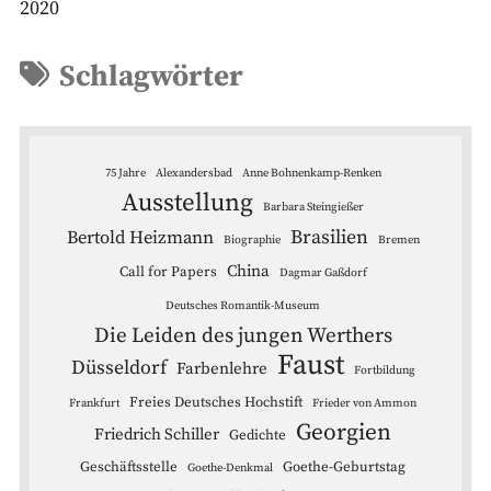
2020
Schlagwörter
75 Jahre
Alexandersbad
Anne Bohnenkamp-Renken
Ausstellung
Barbara Steingießer
Brasilien
Bertold Heizmann
Biographie
Bremen
China
Call for Papers
Dagmar Gaßdorf
Deutsches Romantik-Museum
Die Leiden des jungen Werthers
Faust
Düsseldorf
Farbenlehre
Fortbildung
Freies Deutsches Hochstift
Frankfurt
Frieder von Ammon
Georgien
Friedrich Schiller
Gedichte
Geschäftsstelle
Goethe-Geburtstag
Goethe-Denkmal