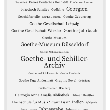
Freies Deutsches Hochstift
Frankfurt
Frieder von Ammon
Georgien
Friedrich Schiller
Gedichte
Geschäftsstelle
Goethe-Geburtstag
Goethe-Denkmal
Goethe-Gesellschaft Leipzig
Goethe-Jahrbuch
Goethe-Gesellschaft Wetzlar
Goethe-Museum
Goethe-Museum Düsseldorf
Goethe-Nationalmuseum
Goethe- und Schiller-
Archiv
Goethe- und Schillerarchiv
Goethe Akademie
Goethe Tage Andermatt
Graphic Novel
Gründung
Günther Uecker
Hamburg
Herzogin Anna Amalia Bibliothek
Hilmar Dreßler
Indien
Hochschule für Musik "Franz Liszt"
Iphigenie
Jahresgabe
Jahrestagung
Iran