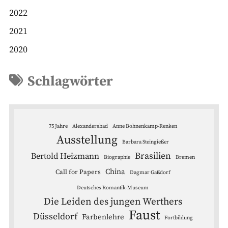
2022
2021
2020
Schlagwörter
75 Jahre
Alexandersbad
Anne Bohnenkamp-Renken
Ausstellung
Barbara Steingießer
Brasilien
Bertold Heizmann
Biographie
Bremen
China
Call for Papers
Dagmar Gaßdorf
Deutsches Romantik-Museum
Die Leiden des jungen Werthers
Faust
Düsseldorf
Farbenlehre
Fortbildung