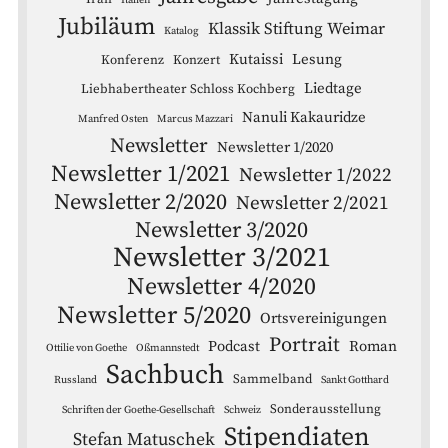
Italien
Jubiläum
Klassik Stiftung Weimar
Katalog
Kutaissi
Lesung
Konferenz
Konzert
Liedtage
Liebhabertheater Schloss Kochberg
Nanuli Kakauridze
Manfred Osten
Marcus Mazzari
Newsletter
Newsletter 1/2020
Newsletter 1/2021
Newsletter 1/2022
Newsletter 2/2020
Newsletter 2/2021
Newsletter 3/2020
Newsletter 3/2021
Newsletter 4/2020
Newsletter 5/2020
Ortsvereinigungen
Portrait
Podcast
Roman
Ottilie von Goethe
Oßmannstedt
Sachbuch
Sammelband
Russland
Sankt Gotthard
Sonderausstellung
Schriften der Goethe-Gesellschaft
Schweiz
Stipendiaten
Stefan Matuschek