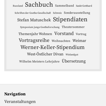
Sachbuch
Sammelband
Russland
Sankt Gotthard
Sonderausstellung
Schriften der Goethe-Gesellschaft
Schweiz
Stipendiaten
Stefan Matuschek
Theatersommer
Symposium junge Goetheforschung
Vorstand
Themenjahr Wohnen
Vortrag
Vortragsreihe
Weimar
Weihnachten
Werner-Keller-Stipendium
West-Östlicher Divan
Wielandgut
Übersetzung
Wilhelm Meisters Lehrjahre
Navigation
Veranstaltungen