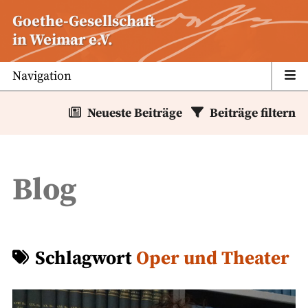
Zum
Goethe-Gesellschaft
Inhalt
in Weimar e.V.
springen
Navigation
Neueste Beiträge
Beiträge filtern
Blog
Schlagwort
Oper und Theater