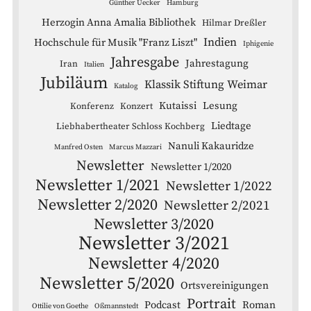
Günther Uecker
Hamburg
Herzogin Anna Amalia Bibliothek
Hilmar Dreßler
Indien
Hochschule für Musik "Franz Liszt"
Iphigenie
Jahresgabe
Jahrestagung
Iran
Italien
Jubiläum
Klassik Stiftung Weimar
Katalog
Kutaissi
Lesung
Konferenz
Konzert
Liedtage
Liebhabertheater Schloss Kochberg
Nanuli Kakauridze
Manfred Osten
Marcus Mazzari
Newsletter
Newsletter 1/2020
Newsletter 1/2021
Newsletter 1/2022
Newsletter 2/2020
Newsletter 2/2021
Newsletter 3/2020
Newsletter 3/2021
Newsletter 4/2020
Newsletter 5/2020
Ortsvereinigungen
Portrait
Podcast
Roman
Ottilie von Goethe
Oßmannstedt