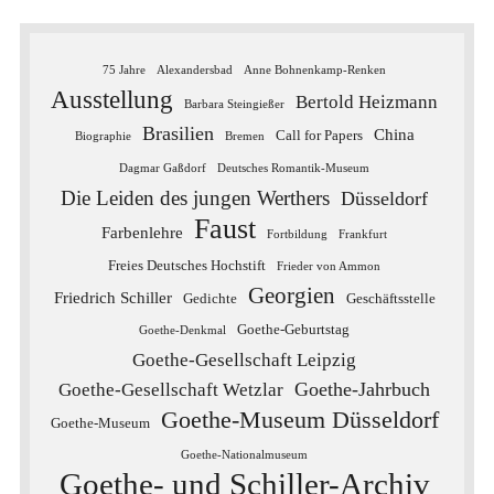
75 Jahre
Alexandersbad
Anne Bohnenkamp-Renken
Ausstellung
Bertold Heizmann
Barbara Steingießer
Brasilien
China
Call for Papers
Biographie
Bremen
Dagmar Gaßdorf
Deutsches Romantik-Museum
Die Leiden des jungen Werthers
Düsseldorf
Faust
Farbenlehre
Fortbildung
Frankfurt
Freies Deutsches Hochstift
Frieder von Ammon
Georgien
Friedrich Schiller
Gedichte
Geschäftsstelle
Goethe-Geburtstag
Goethe-Denkmal
Goethe-Gesellschaft Leipzig
Goethe-Jahrbuch
Goethe-Gesellschaft Wetzlar
Goethe-Museum Düsseldorf
Goethe-Museum
Goethe-Nationalmuseum
Goethe- und Schiller-Archiv