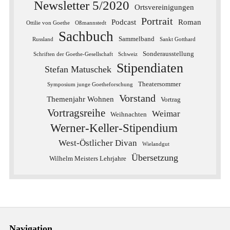
Newsletter 5/2020
Ortsvereinigungen
Portrait
Podcast
Roman
Ottilie von Goethe
Oßmannstedt
Sachbuch
Sammelband
Russland
Sankt Gotthard
Sonderausstellung
Schriften der Goethe-Gesellschaft
Schweiz
Stipendiaten
Stefan Matuschek
Theatersommer
Symposium junge Goetheforschung
Vorstand
Themenjahr Wohnen
Vortrag
Vortragsreihe
Weimar
Weihnachten
Werner-Keller-Stipendium
West-Östlicher Divan
Wielandgut
Übersetzung
Wilhelm Meisters Lehrjahre
Navigation