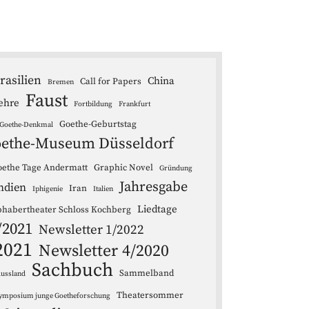
rasilien
China
Call for Papers
Bremen
Faust
ehre
Fortbildung
Frankfurt
Goethe-Geburtstag
Goethe-Denkmal
ethe-Museum Düsseldorf
ethe Tage Andermatt
Graphic Novel
Gründung
Jahresgabe
ndien
Iran
Iphigenie
Italien
Liedtage
bhabertheater Schloss Kochberg
/2021
Newsletter 1/2022
2021
Newsletter 4/2020
Sachbuch
Sammelband
ussland
Theatersommer
ymposium junge Goetheforschung