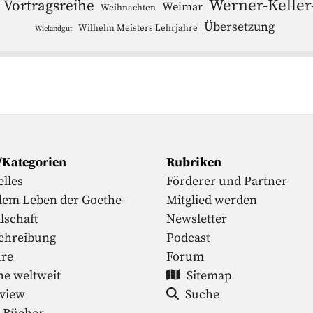
Werner-Keller
Vortragsreihe
Weimar
Weihnachten
Übersetzung
Wilhelm Meisters Lehrjahre
Wielandgut
/Kategorien
Rubriken
lles
Förderer und Partner
dem Leben der Goethe-
Mitglied werden
lschaft
Newsletter
chreibung
Podcast
ure
Forum
he weltweit
Sitemap
rview
Suche