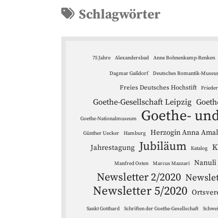
Schlagwörter
75 Jahre
Alexandersbad
Anne Bohnenkamp-Renken
Dagmar Gaßdorf
Deutsches Romantik-Muse
Freies Deutsches Hochstift
Friede
Goethe-Gesellschaft Leipzig
Goeth
Goethe- und
Goethe-Nationalmuseum
Herzogin Anna Amali
Günther Uecker
Hamburg
Jubiläum
K
Jahrestagung
Katalog
Nanuli
Manfred Osten
Marcus Mazzari
Newsletter 2/2020
Newslet
Newsletter 5/2020
Ortsver
Sankt Gotthard
Schriften der Goethe-Gesellschaft
Schwe