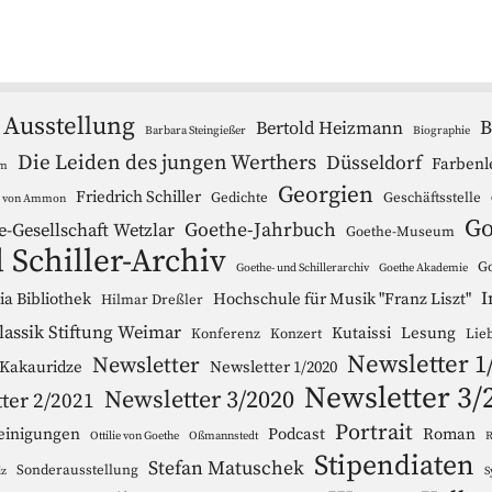
Ausstellung
B
Bertold Heizmann
Barbara Steingießer
Biographie
Die Leiden des jungen Werthers
Düsseldorf
Farbenl
um
Georgien
Friedrich Schiller
Gedichte
Geschäftsstelle
r von Ammon
Go
Goethe-Jahrbuch
e-Gesellschaft Wetzlar
Goethe-Museum
 Schiller-Archiv
Go
Goethe- und Schillerarchiv
Goethe Akademie
I
a Bibliothek
Hochschule für Musik "Franz Liszt"
Hilmar Dreßler
lassik Stiftung Weimar
Kutaissi
Lesung
Konferenz
Konzert
Lie
Newsletter 1
Newsletter
 Kakauridze
Newsletter 1/2020
Newsletter 3/
Newsletter 3/2020
ter 2/2021
Portrait
einigungen
Podcast
Roman
Ottilie von Goethe
Oßmannstedt
R
Stipendiaten
Stefan Matuschek
Sonderausstellung
iz
S