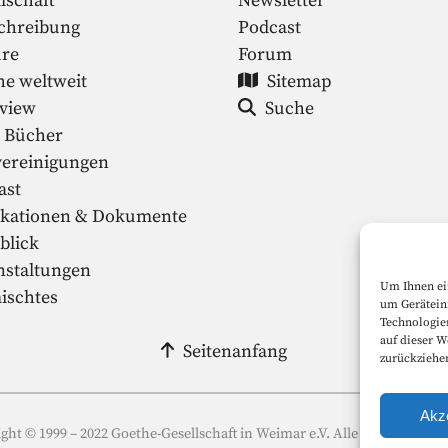
lschaft
Newsletter
chreibung
Podcast
ure
Forum
he weltweit
Sitemap
rview
Suche
 Bücher
vereinigungen
ast
ikationen & Dokumente
blick
nstaltungen
Um Ihnen ei
ischtes
um Gerätein
Technologie
auf dieser W
Seitenanfang
zurückziehe
Akz
ght © 1999 – 2022 Goethe-Gesellschaft in Weimar e.V. Alle Rechte vorbe