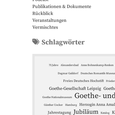
Publikationen & Dokumente
Rückblick
Veranstaltungen
Vermischtes
Schlagwörter
75 Jahre
Alexandersbad
Anne Bohnenkamp-Renken
Dagmar Gaßdorf
Deutsches Romantik-Muse
Freies Deutsches Hochstift
Friede
Goethe-Gesellschaft Leipzig
Goeth
Goethe- und
Goethe-Nationalmuseum
Herzogin Anna Amali
Günther Uecker
Hamburg
Jubiläum
K
Jahrestagung
Katalog