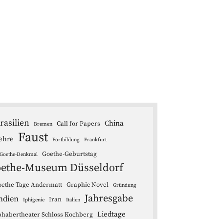
rasilien
China
Call for Papers
Bremen
Faust
ehre
Fortbildung
Frankfurt
Goethe-Geburtstag
Goethe-Denkmal
ethe-Museum Düsseldorf
ethe Tage Andermatt
Graphic Novel
Gründung
Jahresgabe
ndien
Iran
Iphigenie
Italien
Liedtage
bhabertheater Schloss Kochberg