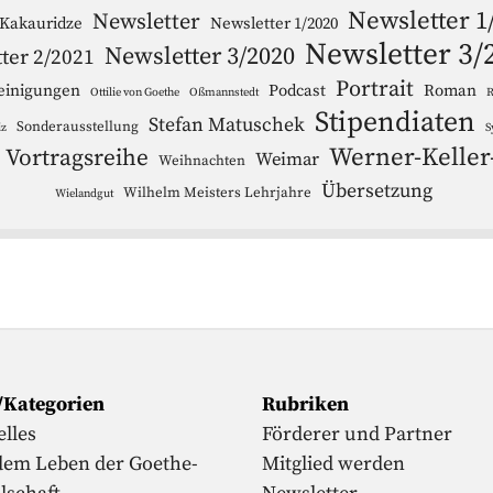
Newsletter 1
Newsletter
 Kakauridze
Newsletter 1/2020
Newsletter 3/
Newsletter 3/2020
ter 2/2021
Portrait
einigungen
Podcast
Roman
Ottilie von Goethe
Oßmannstedt
R
Stipendiaten
Stefan Matuschek
Sonderausstellung
iz
S
Werner-Keller
Vortragsreihe
Weimar
Weihnachten
Übersetzung
Wilhelm Meisters Lehrjahre
Wielandgut
/Kategorien
Rubriken
lles
Förderer und Partner
dem Leben der Goethe-
Mitglied werden