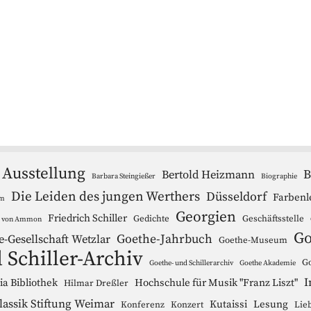
Ausstellung
B
Bertold Heizmann
Barbara Steingießer
Biographie
Die Leiden des jungen Werthers
Düsseldorf
Farbenl
um
Georgien
Friedrich Schiller
Gedichte
Geschäftsstelle
r von Ammon
Go
Goethe-Jahrbuch
e-Gesellschaft Wetzlar
Goethe-Museum
 Schiller-Archiv
Go
Goethe- und Schillerarchiv
Goethe Akademie
I
a Bibliothek
Hochschule für Musik "Franz Liszt"
Hilmar Dreßler
lassik Stiftung Weimar
Kutaissi
Lesung
Konferenz
Konzert
Lie