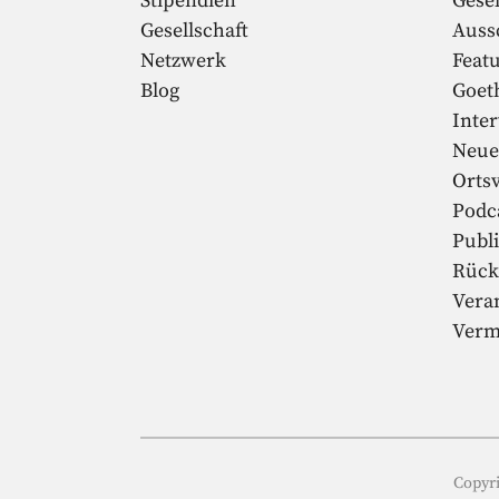
Stipendien
Gesel
Gesellschaft
Auss
Netzwerk
Feat
Blog
Goet
Inte
Neue
Orts
Podc
Publ
Rück
Vera
Verm
Copyri