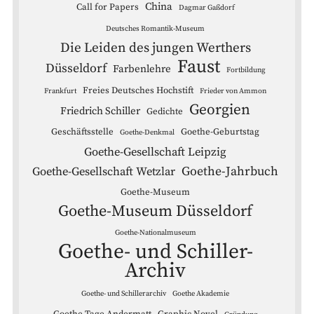
China
Call for Papers
Dagmar Gaßdorf
Deutsches Romantik-Museum
Die Leiden des jungen Werthers
Faust
Düsseldorf
Farbenlehre
Fortbildung
Freies Deutsches Hochstift
Frankfurt
Frieder von Ammon
Georgien
Friedrich Schiller
Gedichte
Geschäftsstelle
Goethe-Geburtstag
Goethe-Denkmal
Goethe-Gesellschaft Leipzig
Goethe-Jahrbuch
Goethe-Gesellschaft Wetzlar
Goethe-Museum
Goethe-Museum Düsseldorf
Goethe-Nationalmuseum
Goethe- und Schiller-
Archiv
Goethe- und Schillerarchiv
Goethe Akademie