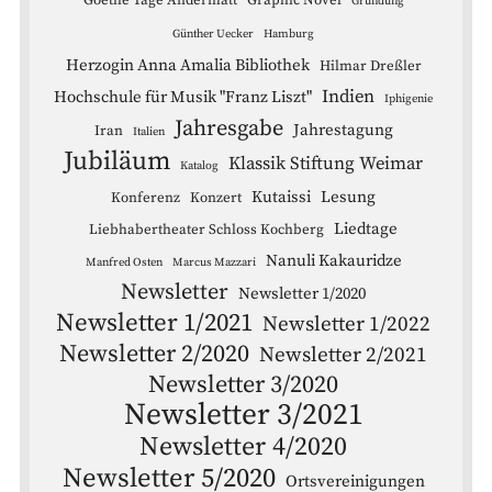
Goethe Tage Andermatt
Graphic Novel
Gründung
Günther Uecker
Hamburg
Herzogin Anna Amalia Bibliothek
Hilmar Dreßler
Indien
Hochschule für Musik "Franz Liszt"
Iphigenie
Jahresgabe
Jahrestagung
Iran
Italien
Jubiläum
Klassik Stiftung Weimar
Katalog
Kutaissi
Lesung
Konferenz
Konzert
Liedtage
Liebhabertheater Schloss Kochberg
Nanuli Kakauridze
Manfred Osten
Marcus Mazzari
Newsletter
Newsletter 1/2020
Newsletter 1/2021
Newsletter 1/2022
Newsletter 2/2020
Newsletter 2/2021
Newsletter 3/2020
Newsletter 3/2021
Newsletter 4/2020
Newsletter 5/2020
Ortsvereinigungen