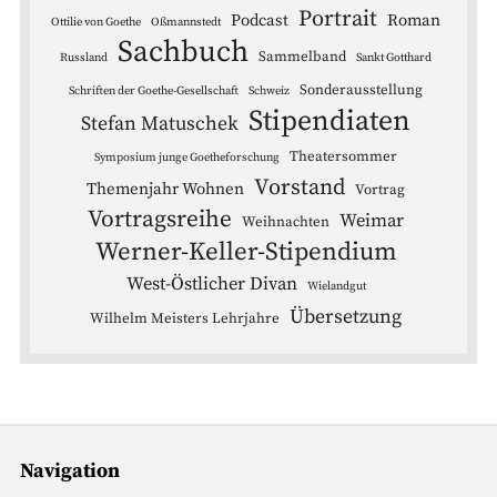
Portrait
Podcast
Roman
Ottilie von Goethe
Oßmannstedt
Sachbuch
Sammelband
Russland
Sankt Gotthard
Sonderausstellung
Schriften der Goethe-Gesellschaft
Schweiz
Stipendiaten
Stefan Matuschek
Theatersommer
Symposium junge Goetheforschung
Vorstand
Themenjahr Wohnen
Vortrag
Vortragsreihe
Weimar
Weihnachten
Werner-Keller-Stipendium
West-Östlicher Divan
Wielandgut
Übersetzung
Wilhelm Meisters Lehrjahre
Navigation