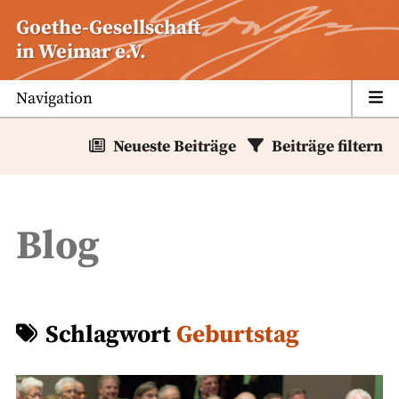
Zum
Goethe-Gesellschaft
Inhalt
in Weimar e.V.
springen
Navigation
Neueste Beiträge
Beiträge filtern
Blog
Schlagwort
Geburtstag