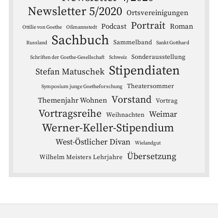
Newsletter 5/2020
Ortsvereinigungen
Portrait
Podcast
Roman
Ottilie von Goethe
Oßmannstedt
Sachbuch
Sammelband
Russland
Sankt Gotthard
Sonderausstellung
Schriften der Goethe-Gesellschaft
Schweiz
Stipendiaten
Stefan Matuschek
Theatersommer
Symposium junge Goetheforschung
Vorstand
Themenjahr Wohnen
Vortrag
Vortragsreihe
Weimar
Weihnachten
Werner-Keller-Stipendium
West-Östlicher Divan
Wielandgut
Übersetzung
Wilhelm Meisters Lehrjahre