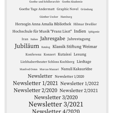
Goethe- und Schillerarchiv
Goethe Akademie
Goethe Tage Andermatt
Graphic Novel
Gründung
Günther Uecker
Hamburg
Herzogin Anna Amalia Bibliothek
Hilmar Dreßler
Indien
Hochschule für Musik "Franz Liszt"
Iphigenie
Jahresgabe
Jahrestagung
Iran
Italien
Jubiläum
Klassik Stiftung Weimar
Katalog
Kutaissi
Lesung
Konferenz
Konzert
Liedtage
Liebhabertheater Schloss Kochberg
Nanuli Kakauridze
Manfred Osten
Marcus Mazzari
Newsletter
Newsletter 1/2020
Newsletter 1/2021
Newsletter 1/2022
Newsletter 2/2020
Newsletter 2/2021
Newsletter 3/2020
Newsletter 3/2021
Newsletter 4/2020