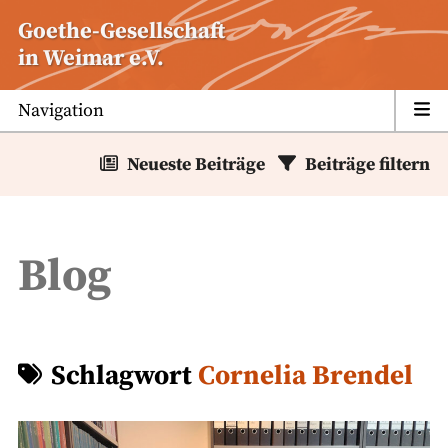
Zum
Goethe-Gesellschaft
Inhalt
in Weimar e.V.
springen
Navigation
Neueste Beiträge
Beiträge filtern
Blog
Schlagwort
Cornelia Brendel