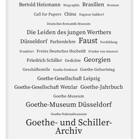
Brasilien
Bertold Heizmann
Biographie
Bremen
China
Call for Papers
Dagmar Gaßdorf
Deutsches Romantik-Museum
Die Leiden des jungen Werthers
Faust
Düsseldorf
Farbenlehre
Fortbildung
Freies Deutsches Hochstift
Frankfurt
Frieder von Ammon
Georgien
Friedrich Schiller
Gedichte
Geschäftsstelle
Goethe-Geburtstag
Goethe-Denkmal
Goethe-Gesellschaft Leipzig
Goethe-Jahrbuch
Goethe-Gesellschaft Wetzlar
Goethe-Museum
Goethe-Museum Düsseldorf
Goethe-Nationalmuseum
Goethe- und Schiller-
Archiv