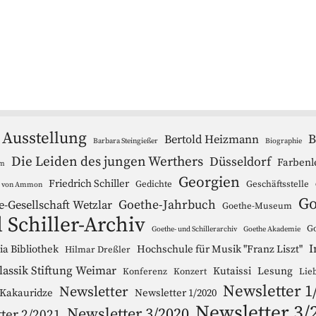
Ausstellung
B
Bertold Heizmann
Barbara Steingießer
Biographie
Die Leiden des jungen Werthers
Düsseldorf
Farbenl
um
Georgien
Friedrich Schiller
Gedichte
Geschäftsstelle
r von Ammon
Go
Goethe-Jahrbuch
e-Gesellschaft Wetzlar
Goethe-Museum
 Schiller-Archiv
Go
Goethe- und Schillerarchiv
Goethe Akademie
I
a Bibliothek
Hochschule für Musik "Franz Liszt"
Hilmar Dreßler
lassik Stiftung Weimar
Kutaissi
Lesung
Konferenz
Konzert
Lie
Newsletter 1
Newsletter
 Kakauridze
Newsletter 1/2020
Newsletter 3/
Newsletter 3/2020
ter 2/2021