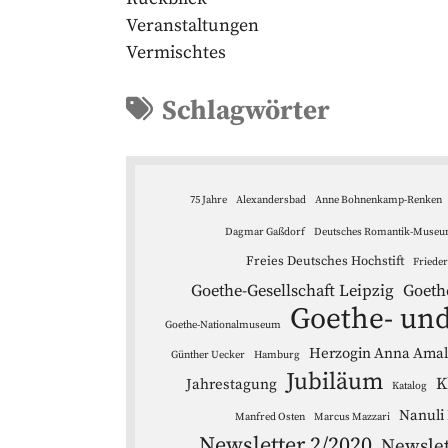
Veranstaltungen
Vermischtes
Schlagwörter
75 Jahre
Alexandersbad
Anne Bohnenkamp-Renken
Dagmar Gaßdorf
Deutsches Romantik-Muse
Freies Deutsches Hochstift
Friede
Goethe-Gesellschaft Leipzig
Goeth
Goethe- und
Goethe-Nationalmuseum
Herzogin Anna Amali
Günther Uecker
Hamburg
Jubiläum
K
Jahrestagung
Katalog
Nanuli
Manfred Osten
Marcus Mazzari
Newsletter 2/2020
Newslet