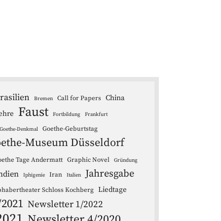
rasilien
China
Call for Papers
Bremen
Faust
ehre
Fortbildung
Frankfurt
Goethe-Geburtstag
Goethe-Denkmal
ethe-Museum Düsseldorf
ethe Tage Andermatt
Graphic Novel
Gründung
Jahresgabe
ndien
Iran
Iphigenie
Italien
Liedtage
bhabertheater Schloss Kochberg
/2021
Newsletter 1/2022
2021
Newsletter 4/2020