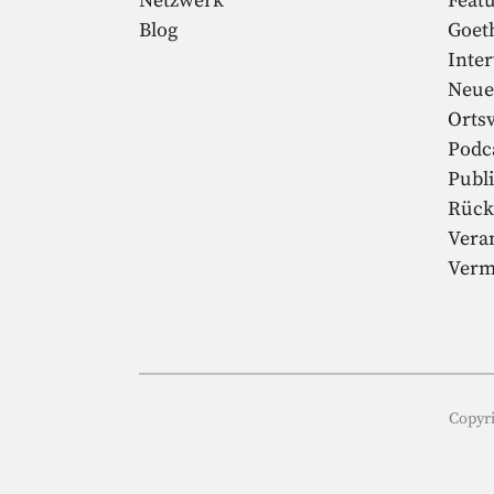
Netzwerk
Feat
Blog
Goet
Inte
Neue
Orts
Podc
Publ
Rück
Vera
Verm
Copyri