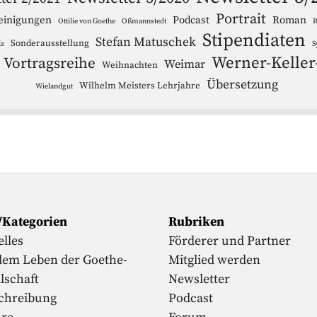
Portrait
einigungen
Podcast
Roman
Ottilie von Goethe
Oßmannstedt
R
Stipendiaten
Stefan Matuschek
Sonderausstellung
iz
S
Werner-Keller
Vortragsreihe
Weimar
Weihnachten
Übersetzung
Wilhelm Meisters Lehrjahre
Wielandgut
/Kategorien
Rubriken
lles
Förderer und Partner
dem Leben der Goethe-
Mitglied werden
lschaft
Newsletter
chreibung
Podcast