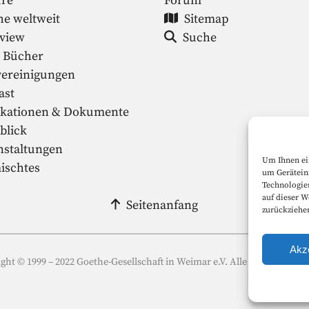
ure
Forum
he weltweit
Sitemap
rview
Suche
 Bücher
vereinigungen
ast
ikationen & Dokumente
blick
nstaltungen
Um Ihnen ei
ischtes
um Gerätein
Technologie
auf dieser W
Seitenanfang
zurückziehe
Akz
ght © 1999 – 2022 Goethe-Gesellschaft in Weimar e.V. Alle Rechte vorbe