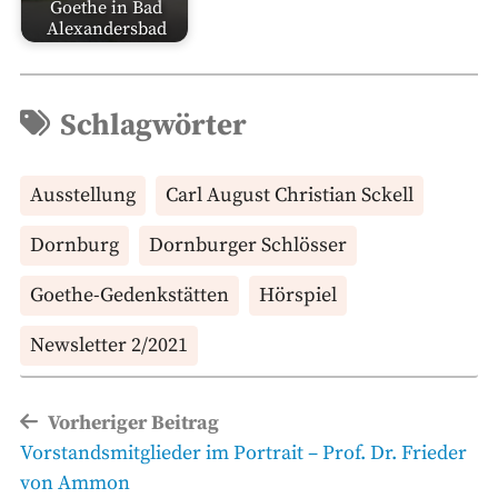
Goethe in Bad
Alexandersbad
Schlagwörter
Ausstellung
Carl August Christian Sckell
Dornburg
Dornburger Schlösser
Goethe-Gedenkstätten
Hörspiel
Newsletter 2/2021
Beitragsnavigation
Vorheriger Beitrag
Vorheriger
Vorstandsmitglieder im Portrait – Prof. Dr. Frieder
Beitrag
von Ammon