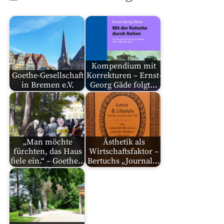
Kompendium mit
Goethe-Gesellschaft
Korrekturen – Ernst-
in Bremen e.V.
Georg Gäde folgt…
„Man möchte
Ästhetik als
fürchten, das Haus
Wirtschaftsfaktor –
fiele ein.“ – Goethe…
Bertuchs „Journal…