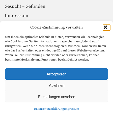
Gesucht – Gefunden
Impressum
Datenschutz
Cookie-Zustimmung verwalten
Um Ihnen ein optimales Erlebnis zu bieten, verwenden wir Technologien
Social Media
wie Cookies, um Geräteinformationen zu speichern und/oder darauf
zuzugreifen. Wenn Sie diesen Technologien zustimmen, können wir Daten
Facebook
wie das Surfverhalten oder eindeutige IDs auf dieser Website verarbeiten.
Wenn Sie Ihre Zustimmung nicht erteilen oder zurückziehen, können
Instagram
bestimmte Merkmale und Funktionen beeinträchtigt werden.
Seitenanfang
Akzeptieren
Ablehnen
Copyright © 1999 – 2022 Goethe-Gesellschaft in Weimar e.V. Alle
Einstellungen ansehen
Rechte vorbehalten.
Datenschutzerklärung
Impressum