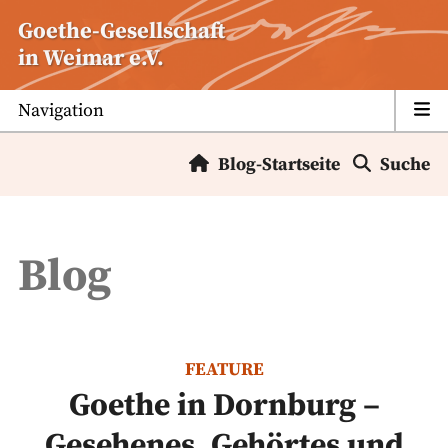
Zum
Goethe-Gesellschaft
Inhalt
in Weimar e.V.
springen
Navigation
Blog-Startseite
Suche
Blog
FEATURE
Goethe in Dornburg –
Gesehenes, Gehörtes und