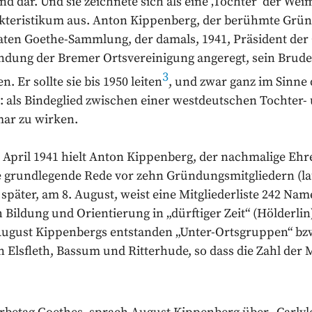
 dar. Und sie zeichnete sich als eine ‚Tochter‘ der Wei
akteristikum aus. Anton Kippenberg, der berühmte Grün
aten Goethe-Sammlung, der damals, 1941, Präsident der 
ndung der Bremer Ortsvereinigung angeregt, sein Bruder
3
. Er sollte sie bis 1950 leiten
, und zwar ganz im Sinne
als Bindeglied zwischen einer westdeutschen Tochter- 
mar zu wirken.
April 1941 hielt Anton Kippenberg, der nachmalige E
ne grundlegende Rede vor zehn Gründungsmitgliedern (lau
päter, am 8. August, weist eine Mitgliederliste 242 Nam
Bildung und Orientierung in „dürftiger Zeit“ (Hölderlin
August Kippenbergs entstanden „Unter-Ortsgruppen“ bz
Elsfleth, Bassum und Ritterhude, so dass die Zahl der M