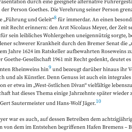
äsentation durch eine geeignete alternative Führergesta
n der Person Goethes. Die Verehrung seiner Person gren
8
ie „Führung und Geleit“
für immerdar. An einen besond
mit Recht erinnern: den Arzt Nicolaus Meyer, der Zeit 
ür sein leibliches Wohlergehen uneigennützig sorgte, be
ener schwerer Krankheit durch den Bremer Senat die „
em Jahre 1624 im Ratskeller aufbewahrten Roseweins z
r Goethe-Gesellschaft 1961 mit Recht gedenkt, deutet e
9
mten Rheinweins hin
und bezeugt darüber hinaus ihr V
h und als Künstler. Denn Genuss ist auch ein integrales
n er etwa im „West-östlichen Divan“ vielfältige lebensz
aft hat dieses Thema einige Jahrzehnte später wieder z
10
 Gert Sautermeister und Hans-Wolf Jäger.
er war es auch, auf dessen Betreiben dem achtzigjähri
 von dem im Entstehen begriffenen Hafen Bremens – B