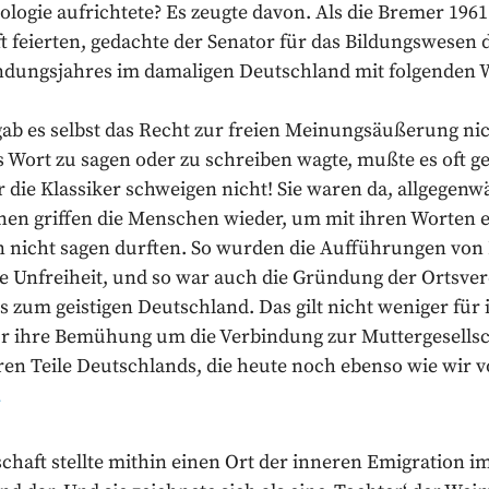
eologie aufrichtete? Es zeugte davon. Als die Bremer 196
t feierten, gedachte der Senator für das Bildungswesen 
dungsjahres im damaligen Deutschland mit folgenden 
gab es selbst das Recht zur freien Meinungsäußerung ni
s Wort zu sagen oder zu schreiben wagte, mußte es oft g
r die Klassiker schweigen nicht! Sie waren da, allgegenw
ihnen griffen die Menschen wieder, um mit ihren Worten 
n nicht sagen durften. So wurden die Aufführungen von 
 Unfreiheit, und so war auch die Gründung der Ortsver
s zum geistigen Deutschland. Das gilt nicht weniger für 
 für ihre Bemühung um die Verbindung zur Muttergesells
n Teile Deutschlands, die heute noch ebenso wie wir vo
2
haft stellte mithin einen Ort der inneren Emigration im