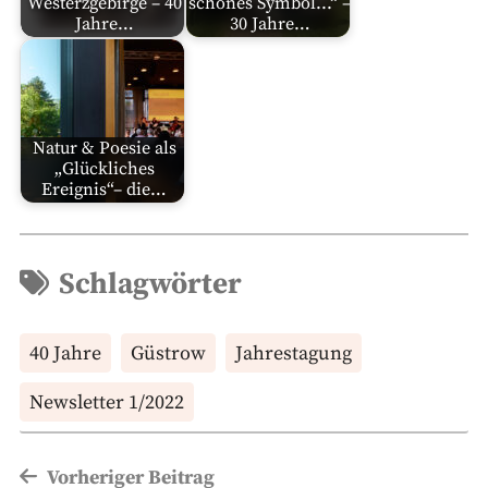
Westerzgebirge – 40
schönes Symbol...“ –
Jahre…
30 Jahre…
Natur & Poesie als
„Glückliches
Ereignis“– die…
Schlagwörter
40 Jahre
Güstrow
Jahrestagung
Newsletter 1/2022
Beitragsnavigation
Vorheriger Beitrag