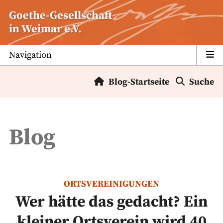
Zum
Goethe-Gesellschaft
Inhalt
in Weimar e.V.
springen
Navigation
Blog-Startseite
Suche
Blog
ORTSVEREINIGUNGEN
Wer hätte das gedacht? Ein
kleiner Ortsverein wird 40