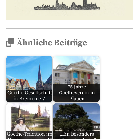
Ähnliche Beiträge
75 Jahre
Goethe-Gesellschaft
Goetheverein in
in Bremen e.V.
Plauen
Goethe-Tradition im
„Ein besonders