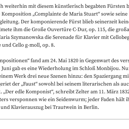
 weiterhin mit diesem künstlerisch begabten Fürsten b
 Komposition „Complainte de Maria Stuart“ sowie seine
egleitung. Der komponierende Fürst blieb seinerzeit kei
ete ihm die Große Ouvertüre C-Dur, op. 115, die großar
ria Szymanowska die Serenade für Klavier mit Cellobeg
e und Cello g-moll, op. 8.
mpositionen“ fand am 24. Mai 1820 in Gegenwart des v
7. Juni gab es eine Wiederholung im Schloß Monbijou. Nun
 seinem Werk drei neue Szenen hinzu: den Spaziergang mi
eriet der „Faust“ sowohl bei seinem literarischen als a
„Der edle Komponist“, schreibt Zelter am 11. März 1832
ters versponnen wie ein Seidenwurm; jeder Faden hält ih
 und Klavierauszug bei Trautwein in Berlin.