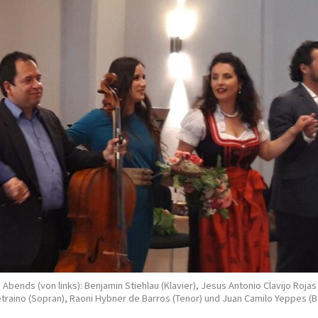
bends (von links): Benjamin Stiehlau (Klavier), Jesus Antonio Clavijo Rojas 
etraino (Sopran), Raoni Hybner de Barros (Tenor) und Juan Camilo Yeppes (B