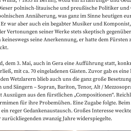
in Wilna; † 1833 in Berlin), wozu ein Erfahrungs- und G
Dieser polnisch-litauische und preußische Politiker und 
-polnischen Annäherung, was ganz im Sinne heutigen e
Er war aber auch ein begabter Musiker und Komponist, 
 der Vertonungen seiner Werke stets skeptisch gegenüber
n keineswegs seine Anerkennung, er hatte dem Fürsten 
ckt.
 dem 3. Mai, auch in Gera eine Aufführung statt, konkr
erließ, mit ca. 70 eingeladenen Gästen. Zuvor gab es eine
 den Wetzlarern blieb auch uns die ganz große Besetzun
n und Sängern – Sopran, Bariton, Tenor, Alt / Mezzosopr
t Auszügen aus den fürstlichen „Compositionen“. Reichli
ermimen für ihre Probemühen. Eine Zugabe folgte. Bei
 ein reger Gedankenaustausch. Großes Interesse weckte
er zurückliegenden zwanzig Jahre widerspiegelte.