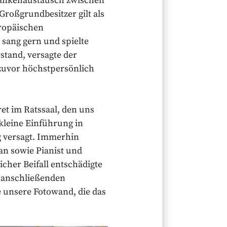
edankenaustausch zwischen
Großgrundbesitzer gilt als
uropäischen
sang gern und spielte
stand, versagte der
zuvor höchstpersönlich
et im Ratssaal, den uns
 kleine Einführung in
g versagt. Immerhin
an sowie Pianist und
cher Beifall entschädigte
m anschließenden
 unsere Fotowand, die das