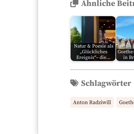
Ähnliche Beit
Natur & Poesie als
„Glückliches
Goethe-
Ereignis“– die…
in B
Schlagwörter
Anton Radziwill
Goeth