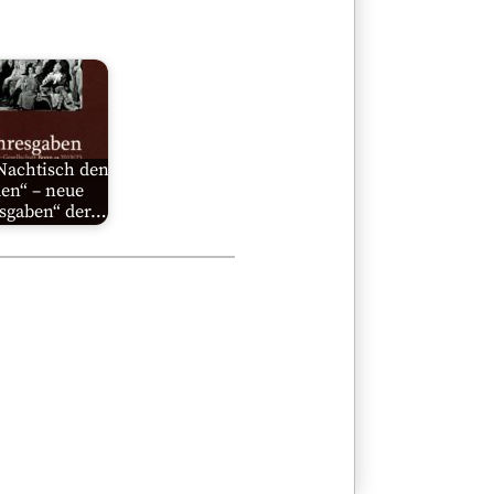
Nachtisch den
en“ – neue
esgaben“ der…