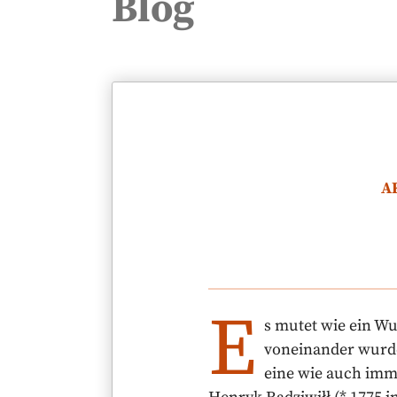
Blog
A
E
s mutet wie ein W
voneinander wurde
eine wie auch imm