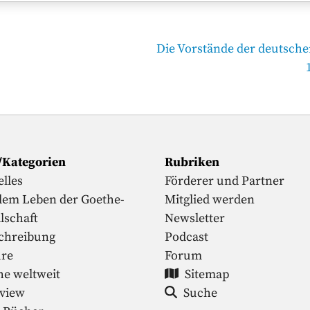
Nächster
Die Vorstände der deutsche
Beitrag
/Kategorien
Rubriken
lles
Förderer und Partner
dem Leben der Goethe-
Mitglied werden
lschaft
Newsletter
chreibung
Podcast
ure
Forum
he weltweit
Sitemap
rview
Suche