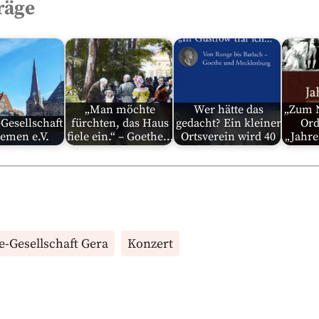
räge
„Man möchte
Wer hätte das
„Zum 
Gesellschaft
fürchten, das Haus
gedacht? Ein kleiner
Ord
remen e.V.
fiele ein.“ – Goethe…
Ortsverein wird 40
„Jahr
e-Gesellschaft Gera
Konzert