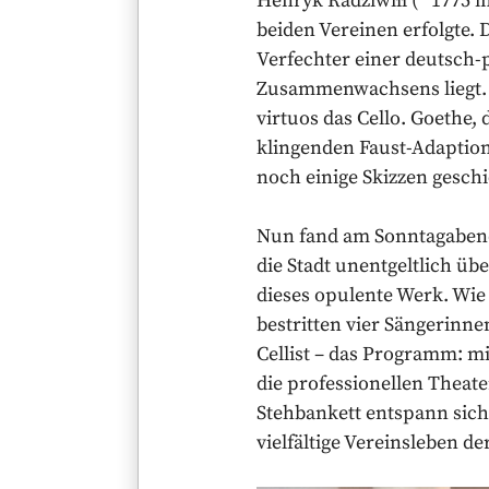
Henryk Radziwiłł (* 1775 
beiden Vereinen erfolgte. 
Verfechter einer deutsch
Zusammenwachsens liegt. 
virtuos das Cello. Goethe,
klingenden Faust-Adaptio
noch einige Skizzen geschi
Nun fand am Sonntagabend,
die Stadt unentgeltlich üb
dieses opulente Werk. Wie
bestritten vier Sängerinne
Cellist – das Programm: mi
die professionellen Theat
Stehbankett entspann sich
vielfältige Vereinsleben d