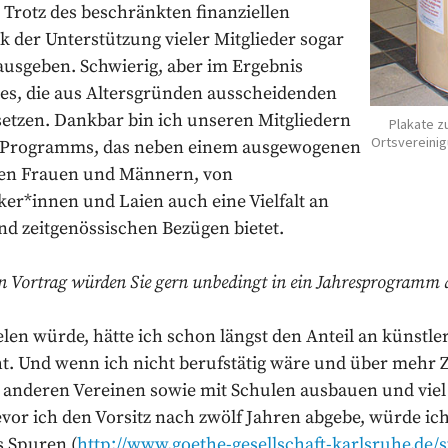
 Trotz des beschränkten finanziellen
der Unterstützung vieler Mitglieder sogar
rausgeben. Schwierig, aber im Ergebnis
r es, die aus Altersgründen ausscheidenden
setzen. Dankbar bin ich unseren Mitgliedern
Plakate z
Ortsvereinigu
s Programms, das neben einem ausgewogenen
den Frauen und Männern, von
ker*innen und Laien auch eine Vielfalt an
nd zeitgenössischen Bezügen bietet.
en Vortrag würden Sie gern unbedingt in ein Jahresprogram
len würde, hätte ich schon längst den Anteil an künstl
Und wenn ich nicht berufstätig wäre und über mehr Ze
anderen Vereinen sowie mit Schulen ausbauen und viel 
or ich den Vorsitz nach zwölf Jahren abgebe, würde ic
s Spuren (
http://www.goethe-gesellschaft-karlsruhe.de/