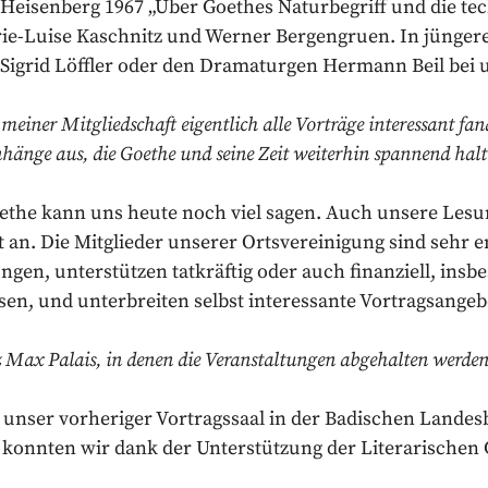
Heisenberg 1967 „Über Goethes Naturbegriff und die te
rie-Luise Kaschnitz und Werner Bergengruen. In jünger
in Sigrid Löffler oder den Dramaturgen Hermann Beil bei
meiner Mitgliedschaft eigentlich alle Vorträge interessant fand
änge aus, die Goethe und seine Zeit weiterhin spannend halt
Goethe kann uns heute noch viel sagen. Auch unsere Le
n. Die Mitglieder unserer Ortsvereinigung sind sehr e
ngen, unterstützen tatkräftig oder auch finanziell, insb
n, und unterbreiten selbst interessante Vortragsangeb
Max Palais, in denen die Veranstaltungen abgehalten werden,
s unser vorheriger Vortragssaal in der Badischen Landes
 konnten wir dank der Unterstützung der Literarischen G