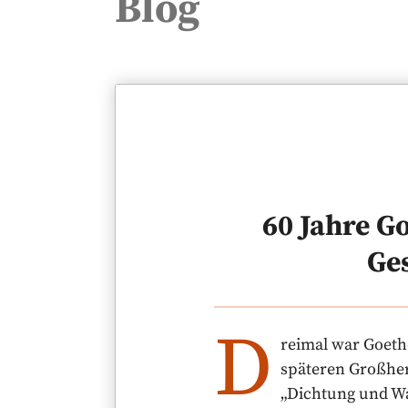
Blog
60 Jahre G
Ges
D
reimal war Goethe
späteren Großher
„Dichtung und Wah