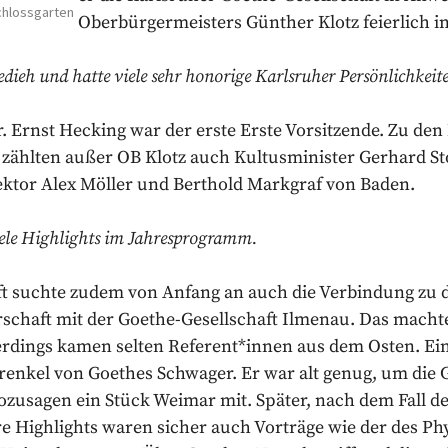
Schlossgarten
Oberbürgermeisters Günther Klotz feierlich i
edieh und hatte viele sehr honorige Karlsruher Persönlichkeit
 Ernst Hecking war der erste Erste Vorsitzende. Zu den
zählten außer OB Klotz auch Kultusminister Gerhard Sto
ktor Alex Möller und Berthold Markgraf von Baden.
ele Highlights im Jahresprogramm.
ft suchte zudem von Anfang an auch die Verbindung zu 
rschaft mit der Goethe-Gesellschaft Ilmenau. Das macht
erdings kamen selten Referent*innen aus dem Osten. Ei
renkel von Goethes Schwager. Er war alt genug, um die
ozusagen ein Stück Weimar mit. Später, nach dem Fall de
re Highlights waren sicher auch Vorträge wie der des Ph