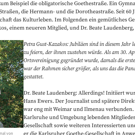
 zum Beispiel die obligatorische Goethestraße. Ein Gy
 Straßen, die Hermann- und die Dorotheastraße. Seit 60 
chaft das Kulturleben. Im Folgenden ein gemütliches 
os, einem neueren Mitglied, und Dr. Beate Laudenberg, 
Petra Gust-Kazakos: Jubiläen sind in diesem Jahr
zu feiern, der ihnen zustehen würde. Als am 30. Ap
Ortsvereinigung gegründet wurde, damals die erst
war der Rahmen sicher größer, als uns das die Pan
gestattet.
Dr. Beate Laudenberg: Allerdings! Initiiert w
Hans Ewers. Der Journalist und spätere Dire
war eng mit Weimar und Ilmenau verbunden.
Karlsruhe und Umgebung lebenden Mitgliede
Gesellschaft sowie weiteren Interessierten un
er die Karlsruher Goethe-Gesellschaft in Anw
mal von