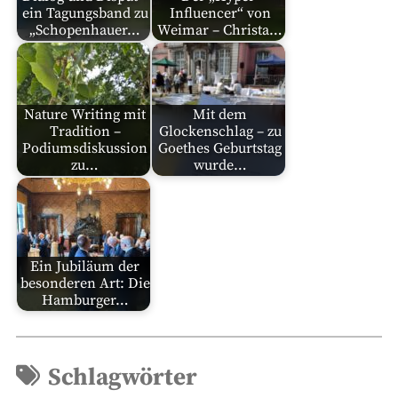
ein Tagungsband zu
Influencer“ von
„Schopenhauer…
Weimar – Christa…
Nature Writing mit
Mit dem
Tradition –
Glockenschlag – zu
Podiumsdiskussion
Goethes Geburtstag
zu…
wurde…
Ein Jubiläum der
besonderen Art: Die
Hamburger…
Schlagwörter