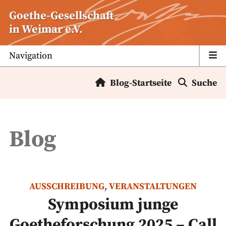
Zum
Goethe-Gesellschaft
Inhalt
in Weimar e.V.
springen
Navigation
Blog-Startseite
Suche
Blog
AUSSCHREIBUNG
,
VERANSTALTUNGEN
Symposium junge
Goetheforschung 2025 – Call