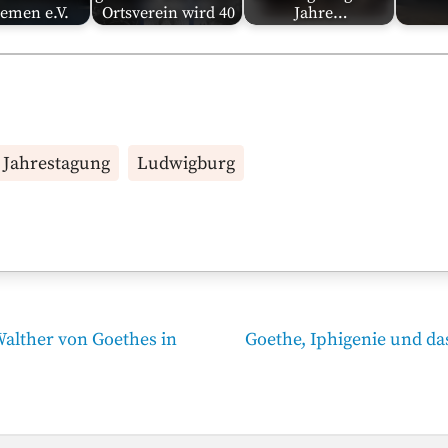
remen e.V.
Ortsverein wird 40
Jahre…
Jahrestagung
Ludwigburg
Nächster
Walther von Goethes in
Goethe, Iphigenie und da
Beitrag