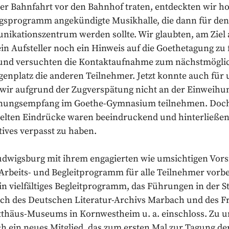
ger Bahnfahrt vor den Bahnhof traten, entdeckten wir h
gsprogramm angekündigte Musikhalle, die dann für de
nikationszentrum werden sollte. Wir glaubten, am Zie
in Aufsteller noch ein Hinweis auf die Goethetagung zu 
 und versuchten die Kontaktaufnahme zum nächstmögl
genplatz die anderen Teilnehmer. Jetzt konnte auch fü
wir aufgrund der Zugverspätung nicht an der Einweihun
nungsempfang im Goethe-Gymnasium teilnehmen. Doch 
lten Eindrücke waren beeindruckend und hinterließen 
ives verpasst zu haben.
udwigsburg mit ihrem engagierten wie umsichtigen Vorsi
 Arbeits- und Begleitprogramm für alle Teilnehmer vorb
n vielfältiges Begleitprogramm, das Führungen in der S
ch des Deutschen Literatur-Archivs Marbach und des Fri
thäus-Museums in Kornwestheim u. a. einschloss. Zu 
ch ein neues Mitglied, das zum ersten Mal zur Tagung de