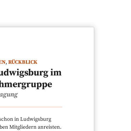
EN
,
RÜCKBLICK
Ludwigsburg im
nehmergruppe
tagung
 schon in Ludwigsburg
ben Mitgliedern anreisten.