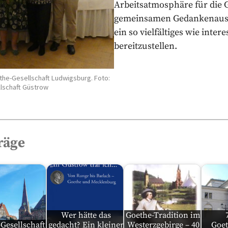
Arbeitsatmosphäre für die
gemeinsamen Gedankenaust
ein so vielfältiges wie int
bereitzustellen.
he-Gesellschaft Ludwigsburg. Foto:
lschaft Güstrow
räge
Wer hätte das
Goethe-Tradition im
Gesellschaft
gedacht? Ein kleiner
Westerzgebirge – 40
Goet