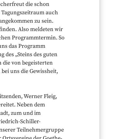
ocherfreut die schon
n Tagungszeitraum auch
l angekommen zu sein.
finden. Also meldeten wir
ichen Programmtermin. So
r uns das Programm
g des „Steins des guten
die von begeisterten
bei uns die Gewissheit,
tzenden, Werner Fleig,
ereitet. Neben dem
tadt, zum und im
edrich-Schiller-
unserer Teilnehmergruppe
r Ortsvereine der Goethe-