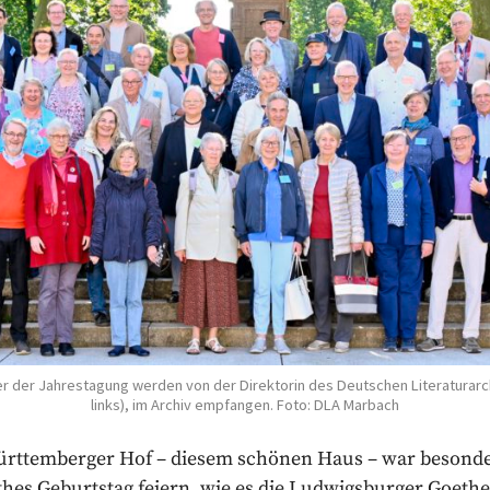
r der Jahrestagung werden von der Direktorin des Deutschen Literaturarc
links), im Archiv empfangen. Foto: DLA Marbach
rttemberger Hof – diesem schönen Haus – war besond
hes Geburtstag feiern, wie es die Ludwigsburger Goeth