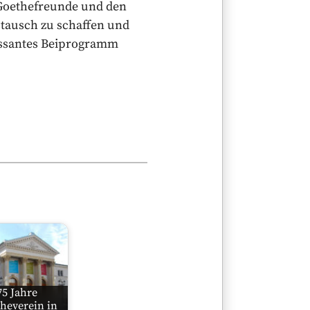
 Goethefreunde und den
ausch zu schaffen und
eressantes Beiprogramm
75 Jahre
heverein in