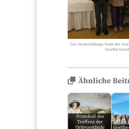
Das Veranstaltungs-Team der Goet
Goethe-Gesel
Ähnliche Beit
Protokoll des
Treffens der
Ortsvorstände
Goethe-