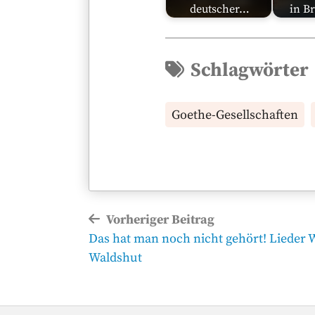
deutscher…
in B
Schlagwörter
Goethe-Gesellschaften
Beitragsnavigation
Vorheriger Beitrag
Vorheriger
Das hat man noch nicht gehört! Lieder 
Beitrag
Waldshut