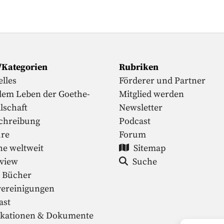
/Kategorien
Rubriken
lles
Förderer und Partner
dem Leben der Goethe-
Mitglied werden
lschaft
Newsletter
chreibung
Podcast
ure
Forum
he weltweit
Sitemap
rview
Suche
 Bücher
vereinigungen
ast
ikationen & Dokumente