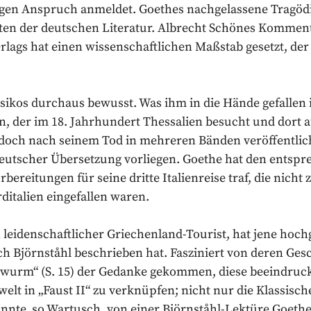
ngen Anspruch anmeldet. Goethes nachgelassene Tragöd
ten der deutschen Literatur. Albrecht Schönes Kommenta
lags hat einen wissenschaftlichen Maßstab gesetzt, der s
isikos durchaus bewusst. Was ihm in die Hände gefallen i
n, der im 18. Jahrhundert Thessalien besucht und dort 
doch nach seinem Tod in mehreren Bänden veröffentli
deutscher Übersetzung vorliegen. Goethe hat den entspre
rbereitungen für seine dritte Italienreise traf, die nicht
italien eingefallen waren.
 leidenschaftlicher Griechenland-Tourist, hat jene hoc
ch Björnståhl beschrieben hat. Fasziniert von deren Ges
urm“ (S. 15) der Gedanke gekommen, diese beeindruck
elt in „Faust II“ zu verknüpfen; nicht nur die Klassisc
önnte, so Wartusch, von einer Björnståhl-Lektüre Goe