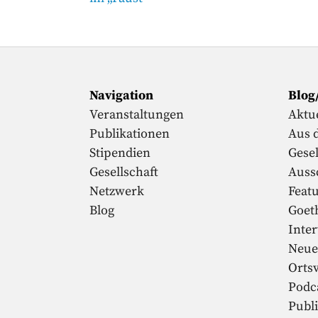
Navigation
Blog
Veranstaltungen
Aktue
Publikationen
Aus 
Stipendien
Gesel
Gesellschaft
Auss
Netzwerk
Feat
Blog
Goet
Inte
Neue
Orts
Podc
Publ