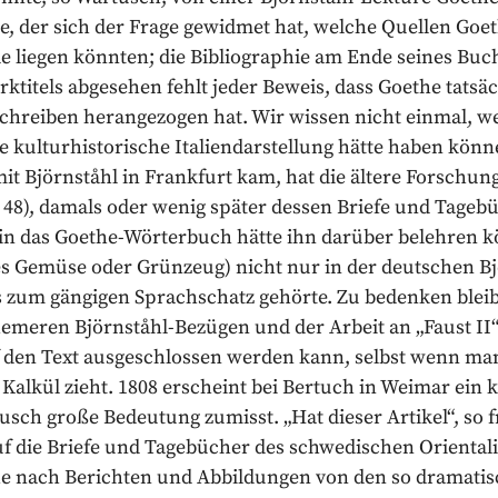
ste, der sich der Frage gewidmet hat, welche Quellen Goe
liegen könnten; die Bibliographie am Ende seines Buch
ktitels abgesehen fehlt jeder Beweis, dass Goethe tatsäc
chreiben herangezogen hat. Wir wissen nicht einmal, w
e kulturhistorische Italiendarstellung hätte haben könn
 Björnståhl in Frankfurt kam, hat die ältere Forschung
48), damals oder wenig später dessen Briefe und Tagebüc
k in das Goethe-Wörterbuch hätte ihn darüber belehren 
hes Gemüse oder Grünzeug) nicht nur in der deutschen B
 zum gängigen Sprachschatz gehörte. Zu bedenken bleibt 
meren Björnståhl-Bezügen und der Arbeit an „Faust II“ 
uf den Text ausgeschlossen werden kann, selbst wenn 
lkül zieht. 1808 erscheint bei Bertuch in Weimar ein kl
sch große Bedeutung zumisst. „Hat dieser Artikel“, so f
 die Briefe und Tagebücher des schwedischen Orientali
uche nach Berichten und Abbildungen von den so dramati