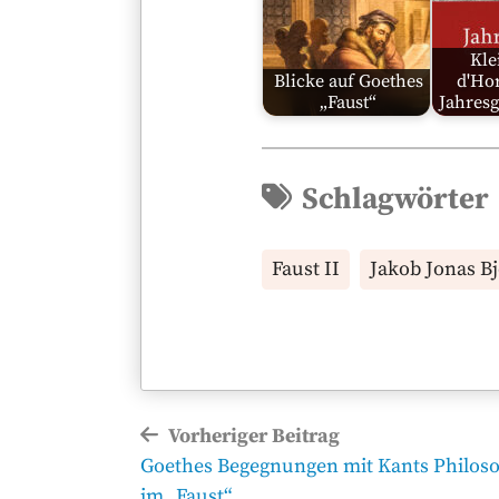
Kle
Blicke auf Goethes
d'Hor
„Faust“
Jahres
Schlagwörter
Faust II
Jakob Jonas B
Beitragsnavigation
Vorheriger Beitrag
Vorheriger
Goethes Begegnungen mit Kants Philos
Beitrag
im „Faust“