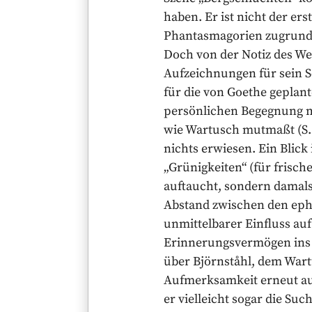
haben. Er ist nicht der er
Phantasmagorien zugrunde 
Doch von der Notiz des Wer
Aufzeichnungen für sein S
für die von Goethe geplant
persönlichen Begegnung mit
wie Wartusch mutmaßt (S. 
nichts erwiesen. Ein Blic
„Grünigkeiten“ (für frisc
auftaucht, sondern damals
Abstand zwischen den ephe
unmittelbarer Einfluss a
Erinnerungsvermögen ins Ka
über Björnståhl, dem Wartu
Aufmerksamkeit erneut auf
er vielleicht sogar die S