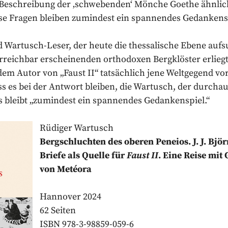
 Beschreibung der ‚schwebenden‘ Mönche Goethe ähnlich
se Fragen bleiben zumindest ein spannendes Gedankenspie
Wartusch-Leser, der heute die thessalische Ebene auf
erreichbar erscheinenden orthodoxen Bergklöster erlieg
dem Autor von „Faust II“ tatsächlich jene Weltgegend v
 es bei der Antwort bleiben, die Wartusch, der durcha
: es bleibt „zumindest ein spannendes Gedankenspiel.“
Rüdiger Wartusch
Bergschluchten des oberen Peneios. J. J. Bj
Briefe als Quelle für
Faust II
. Eine Reise mit
von Metéora
Hannover 2024
62 Seiten
ISBN 978-3-98859-059-6