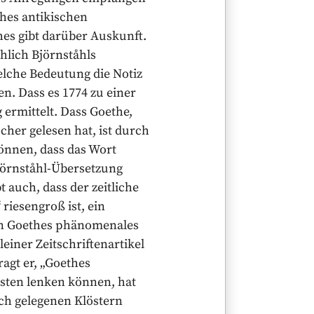
thes antikischen
es gibt darüber Auskunft.
hlich Björnståhls
elche Bedeutung die Notiz
en. Dass es 1774 zu einer
 ermittelt. Dass Goethe,
her gelesen hat, ist durch
können, dass das Wort
jörnståhl-Übersetzung
auch, dass der zeitliche
riesengroß ist, ein
man Goethes phänomenales
einer Zeitschriftenartikel
ragt er, „Goethes
sten lenken können, hat
sch gelegenen Klöstern