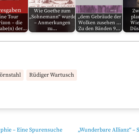
Wie Goethe zum
Zw
ine Tour
„Sohnemann“ wurde
„dem Gebräude der
pla
izon – die
– Anmerkungen
Wolken zusehen ...
Wie
gabe(n) der…
zu…
Zu den Bänden 9…
Düs
jörnstahl
Rüdiger Wartusch
Nächster
ophie – Eine Spurensuche
„Wunderbare Allianz“ – 
Beitrag