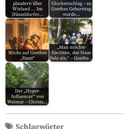
plaudern über
Glockenschlag – zu
Wieland … Im
Goethes Geburtstag
Düsseldorfer…
wurde…
„Man möchte
Blicke auf Goethes
fürchten, das Haus
„Faust“
fiele ein.“ – Goethe…
Der „Hyper-
Influencer“ von
Weimar – Christa…
Schlagwörter