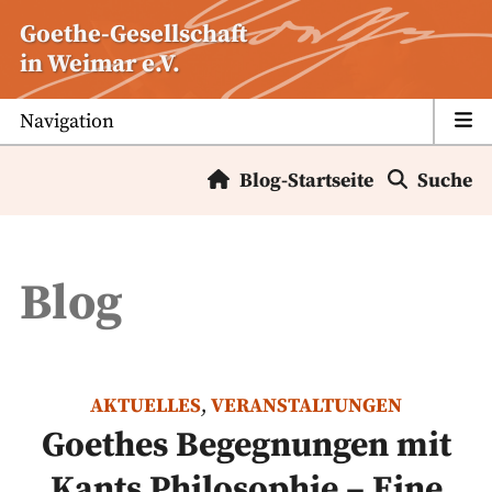
Zum
Goethe-Gesellschaft
Inhalt
in Weimar e.V.
springen
Navigation
Blog-Startseite
Suche
Blog
AKTUELLES
,
VERANSTALTUNGEN
Goethes Begegnungen mit
Kants Philosophie – Eine