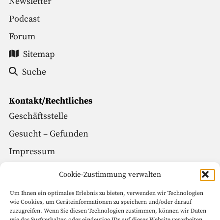
Newsletter
Podcast
Forum
Sitemap
Suche
Kontakt/Rechtliches
Geschäftsstelle
Gesucht – Gefunden
Impressum
Datenschutz
Cookie-Zustimmung verwalten
Um Ihnen ein optimales Erlebnis zu bieten, verwenden wir Technologien
Social Media
wie Cookies, um Geräteinformationen zu speichern und/oder darauf
zuzugreifen. Wenn Sie diesen Technologien zustimmen, können wir Daten
Facebook
wie das Surfverhalten oder eindeutige IDs auf dieser Website verarbeiten.