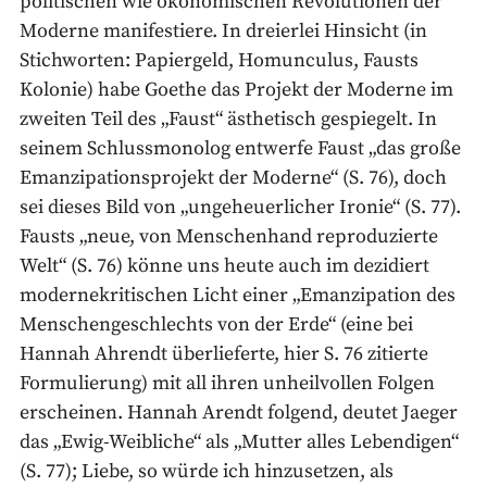
politischen wie ökonomischen Revolutionen der
Moderne manifestiere. In dreierlei Hinsicht (in
Stichworten: Papiergeld, Homunculus, Fausts
Kolonie) habe Goethe das Projekt der Moderne im
zweiten Teil des „Faust“ ästhetisch gespiegelt. In
seinem Schlussmonolog entwerfe Faust „das große
Emanzipationsprojekt der Moderne“ (S. 76), doch
sei dieses Bild von „ungeheuerlicher Ironie“ (S. 77).
Fausts „neue, von Menschenhand reproduzierte
Welt“ (S. 76) könne uns heute auch im dezidiert
modernekritischen Licht einer „Emanzipation des
Menschengeschlechts von der Erde“ (eine bei
Hannah Ahrendt überlieferte, hier S. 76 zitierte
Formulierung) mit all ihren unheilvollen Folgen
erscheinen. Hannah Arendt folgend, deutet Jaeger
das „Ewig-Weibliche“ als „Mutter alles Lebendigen“
(S. 77); Liebe, so würde ich hinzusetzen, als