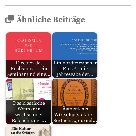
Ähnliche Beiträge
Facetten des
Ein nordfriesischer
Realismus ... ein
Faust? – die
Seminar und eine…
Jahresgabe der…
Das klassische
Weimar in
Ästhetik als
wechselnder
Wirtschaftsfaktor –
Beleuchtung -…
Bertuchs „Journal…