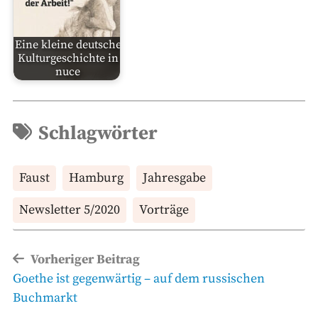
Eine kleine deutsche
Kulturgeschichte in
nuce
Schlagwörter
Faust
Hamburg
Jahresgabe
Newsletter 5/2020
Vorträge
Beitragsnavigation
Vorheriger Beitrag
Vorheriger
Goethe ist gegenwärtig – auf dem russischen
Beitrag
Buchmarkt