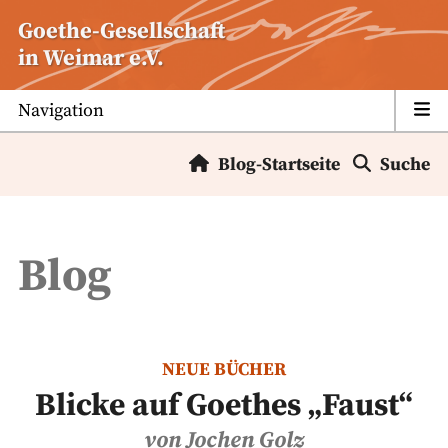
Zum
Goethe-Gesellschaft
Inhalt
in Weimar e.V.
springen
Navigation
Blog-Startseite
Suche
Blog
NEUE BÜCHER
Blicke auf Goethes „Faust“
von Jochen Golz