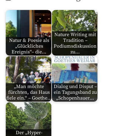
Nature Writing mit
Natur & Poesie als
Tradition –
„Glückliches
Podiumsdiskussion
Ereignis“– die…
zu…
„Man möchte
Dialog und Disput –
fürchten, das Haus
ein Tagungsband zu
fiele ein.“ – Goethe…
„Schopenhauer…
Der „Hyper-