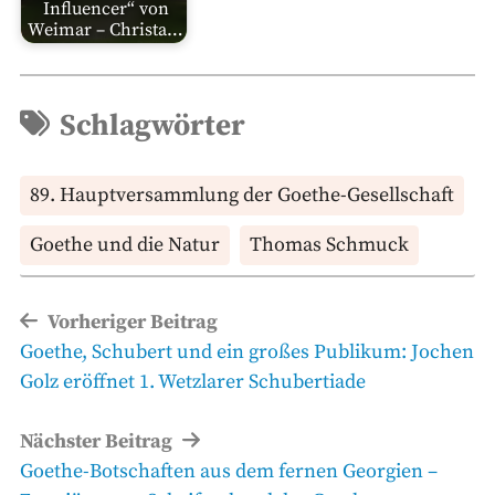
Influencer“ von
Weimar – Christa…
Schlagwörter
89. Hauptversammlung der Goethe-Gesellschaft
Goethe und die Natur
Thomas Schmuck
Beitragsnavigation
Vorheriger Beitrag
Vorheriger
Goethe, Schubert und ein großes Publikum: Jochen
Beitrag
Golz eröffnet 1. Wetzlarer Schubertiade
Nächster Beitrag
Nächster
Goethe-Botschaften aus dem fernen Georgien –