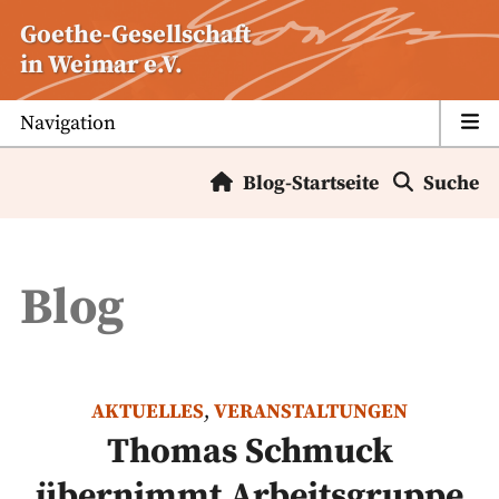
Zum
Goethe-Gesellschaft
Inhalt
in Weimar e.V.
springen
Navigation
Blog-Startseite
Suche
Blog
AKTUELLES
,
VERANSTALTUNGEN
Thomas Schmuck
übernimmt Arbeitsgruppe