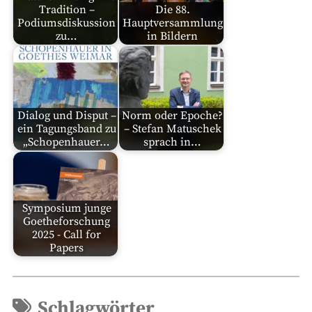
Tradition –
Die 88.
Podiumsdiskussion
Hauptversammlung
zu…
in Bildern
Dialog und Disput –
Norm oder Epoche?
ein Tagungsband zu
– Stefan Matuschek
„Schopenhauer…
sprach in…
Symposium junge
Goetheforschung
2025 - Call for
Papers
Schlagwörter