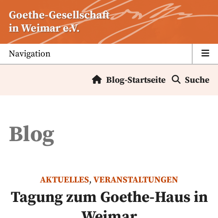
Zum
Goethe-Gesellschaft
Inhalt
in Weimar e.V.
springen
Navigation
Blog-Startseite
Suche
Blog
AKTUELLES
,
VERANSTALTUNGEN
Tagung zum Goethe-Haus in
Weimar