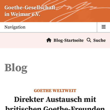
Zum
Goethe-Gesellschaft
Inhalt
in Weimar e.V.
springen
Navigation
Blog-Startseite
Suche
Blog
GOETHE WELTWEIT
Direkter Austausch mit
britischen Goethe-Freunden