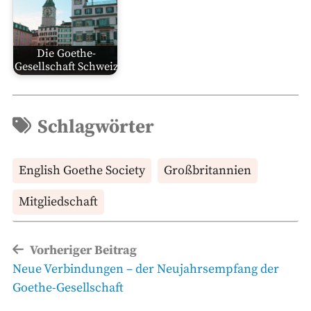
Die Goethe-
Gesellschaft Schweiz
Schlagwörter
English Goethe Society
Großbritannien
Mitgliedschaft
Beitragsnavigation
Vorheriger Beitrag
Vorheriger
Neue Verbindungen – der Neujahrsempfang der
Beitrag
Goethe-Gesellschaft