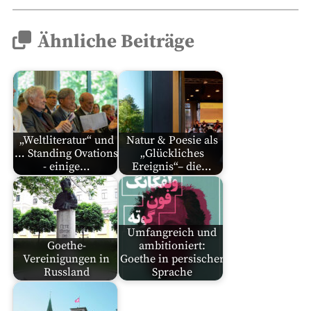
Ähnliche Beiträge
„Weltliteratur“ und
Natur & Poesie als
… Standing Ovations
„Glückliches
- einige…
Ereignis“– die…
Umfangreich und
Goethe-
ambitioniert:
Vereinigungen in
Goethe in persischer
Russland
Sprache