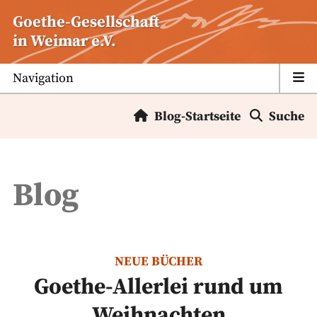
Zum
Goethe-Gesellschaft
Inhalt
in Weimar e.V.
springen
Navigation
Blog-Startseite
Suche
Blog
NEUE BÜCHER
Goethe-Allerlei rund um
Weihnachten