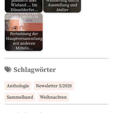
plaudern über
Wanderung durch
Wieland … Im
Ausstellung und
Düsseldorfer…
Atelier
Fortsetzung der
Hauptversammlung
mit anderen
Mitteln…
Schlagwörter
Anthologie
Newsletter 5/2020
Sammelband
Weihnachten