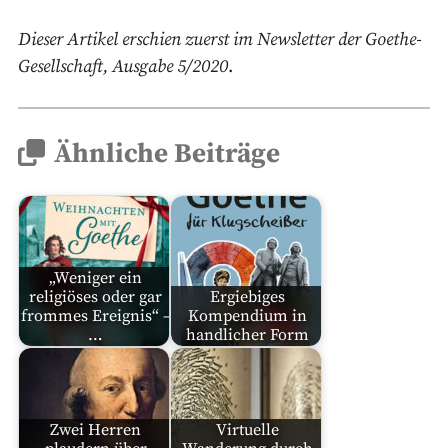
Dieser Artikel erschien zuerst im Newsletter der Goethe-
Gesellschaft, Ausgabe 5/2020
.
Ähnliche Beiträge
„Weniger ein
religiöses oder gar
Ergiebiges
frommes Ereignis“ –
Kompendium in
…
handlicher Form
Zwei Herren
Virtuelle